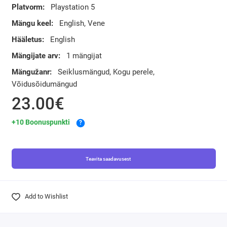
Platvorm:
Playstation 5
Mängu keel:
English, Vene
Hääletus:
English
Mängijate arv:
1 mängijat
Mängužanr:
Seiklusmängud, Kogu perele,
Võidusõidumängud
23.00€
+10 Boonuspunkti
?
Teavita saadavusest
Add to Wishlist