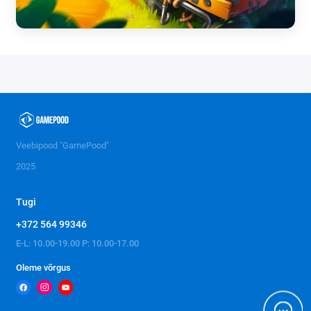
Veebipood "GamePood"
2025
Tugi
+372 564 99346
E-L: 10.00-19.00 P: 10.00-17.00
Oleme võrgus