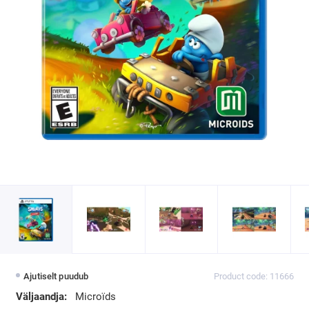
Ajutiselt puudub
Product code: 11666
Väljaandja:
Microïds