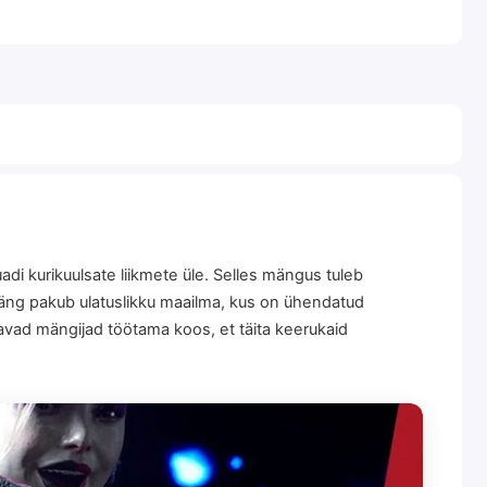
adi kurikuulsate liikmete üle. Selles mängus tuleb
Mäng pakub ulatuslikku maailma, kus on ühendatud
avad mängijad töötama koos, et täita keerukaid