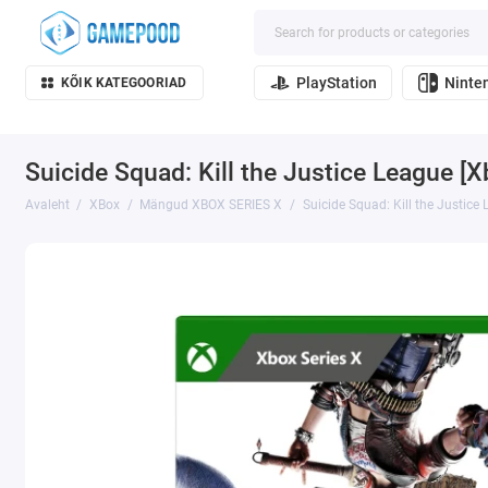
PlayStation
Ninte
KÕIK KATEGOORIAD
Suicide Squad: Kill the Justice League [X
Avaleht
XBox
Mängud XBOX SERIES X
Suicide Squad: Kill the Justice 