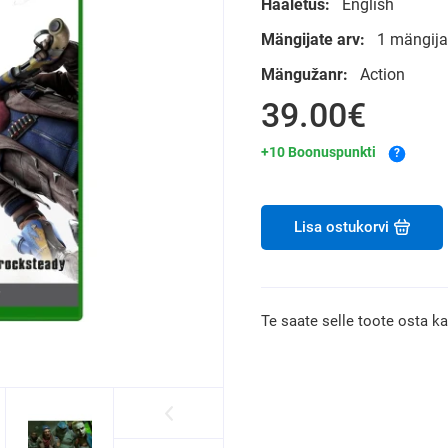
Hääletus:
English
Mängijate arv:
1 mängija
Mängužanr:
Action
39.00€
+10 Boonuspunkti
?
Lisa ostukorvi
Te saate selle toote osta k