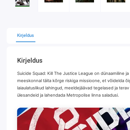
Kirjeldus
Kirjeldus
Suicide Squad: Kill The Justice League on dünaamiline ja 
meeskonnal täita kõrge riskiga missioone, et võidelda õ
laiaulatuslikud lahingud, meeldejäävad tegelased ja ter
ülesandeid ja lahendada Metropolise linna saladusi.