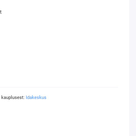
t
a kauplusest:
Idakeskus