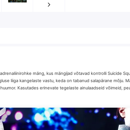
adrenaliinirohke mäng, kus mängijad võtavad kontrolli Suicide Squ
igluse liiga kangelaste vastu, keda on tabanud salapärane mõju. 
av huumor. Kasutades erinevate tegelaste ainulaadseid võimeid, pe