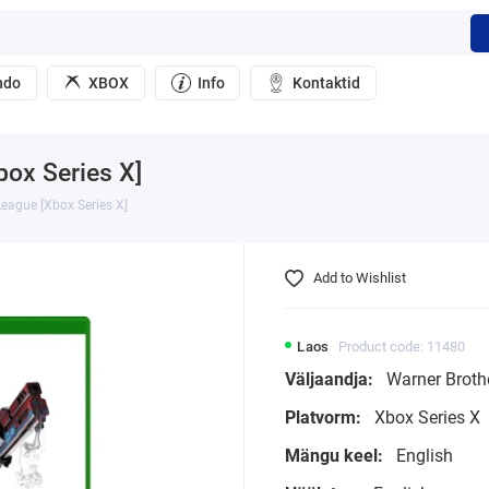
ndo
XBOX
Info
Kontaktid
box Series X]
League [Xbox Series X]
Add to Wishlist
Laos
Product code: 11480
Väljaandja:
Warner Broth
Platvorm:
Xbox Series X
Mängu keel:
English