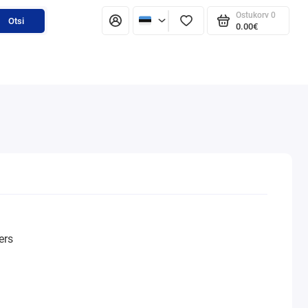
Ostukorv
0
Otsi
0.00€
ers