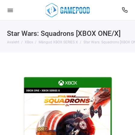
Star Wars: Squadrons [XBOX ONE/X]
Avaleht
XBox
Mängud XBOX SERIES X
Star Wars: Squadrons [XBOX O