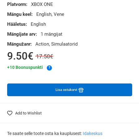
Platvorm:
XBOX ONE
Mängu keel:
English, Vene
Hääletus:
English
Mängijate arv:
1 mängijat
Mängužanr:
Action, Simulaatorid
9.50€
17.50€
+10 Boonuspunkti
?
Lisa ostukorvi
Add to Wishlist
Te saate selle toote osta ka kauplusest:
Idakeskus