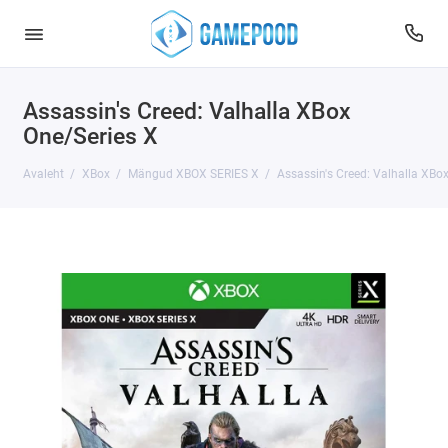
Assassin's Creed: Valhalla XBox
One/Series X
Avaleht
XBox
Mängud XBOX SERIES X
Assassin's Creed: Valhalla XBo