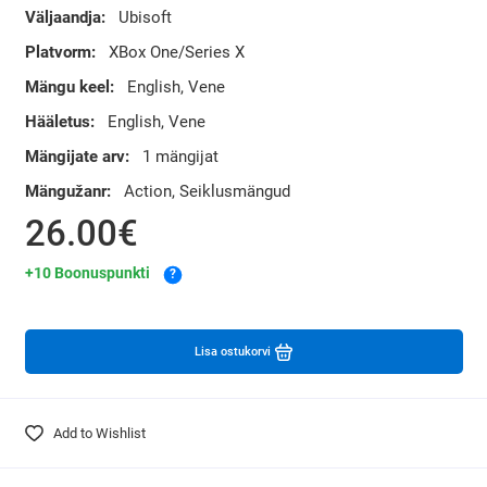
Väljaandja:
Ubisoft
Platvorm:
XBox One/Series X
Mängu keel:
English, Vene
Hääletus:
English, Vene
Mängijate arv:
1 mängijat
Mängužanr:
Action, Seiklusmängud
26.00€
+10 Boonuspunkti
?
Lisa ostukorvi
Add to Wishlist