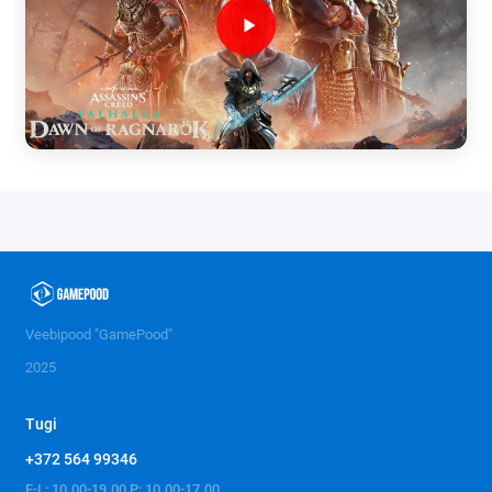
Veebipood "GamePood"
2025
Tugi
+372 564 99346
E-L: 10.00-19.00 P: 10.00-17.00