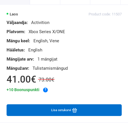
Laos
Product code: 11507
Väljaandja:
Activition
Platvorm:
Xbox Series X/ONE
Mängu keel:
English, Vene
Hääletus:
English
Mängijate arv:
1 mängijat
Mängužanr:
Tulistamismängud
41.00€
73.00€
+10 Boonuspunkti
?
Lisa ostukorvi