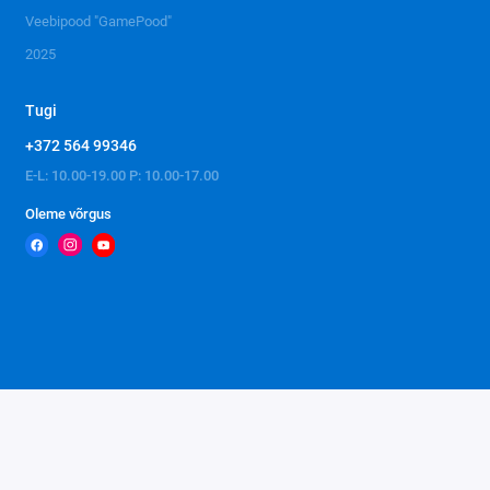
Veebipood "GamePood"
2025
Tugi
+372 564 99346
E-L: 10.00-19.00 P: 10.00-17.00
Oleme võrgus