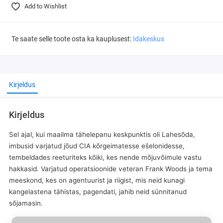
Add to Wishlist
Te saate selle toote osta ka kauplusest:
Idakeskus
Kirjeldus
Kirjeldus
Sel ajal, kui maailma tähelepanu keskpunktis oli Lahesõda,
imbusid varjatud jõud CIA kõrgeimatesse ešelonidesse,
tembeldades reeturiteks kõiki, kes nende mõjuvõimule vastu
hakkasid. Varjatud operatsioonide veteran Frank Woods ja tema
meeskond, kes on agentuurist ja riigist, mis neid kunagi
kangelastena tähistas, pagendati, jahib neid sünnitanud
sõjamasin.