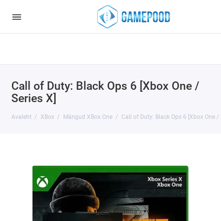
Notice
: Undefined index: HTTP_ACCEPT_LANGUAGE in
/var/www/virt98583/data/www/gamepood.ee/catalog/controller/start
on line
32
Call of Duty: Black Ops 6 [Xbox One /
Series X]
Avaleht
XBox
Mängud XBox One
Call of Duty: Black Ops 6 [Xbox One / 