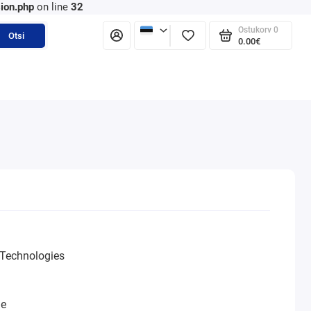
ion.php
on line
32
Ostukorv
0
Otsi
0.00€
Technologies
ne