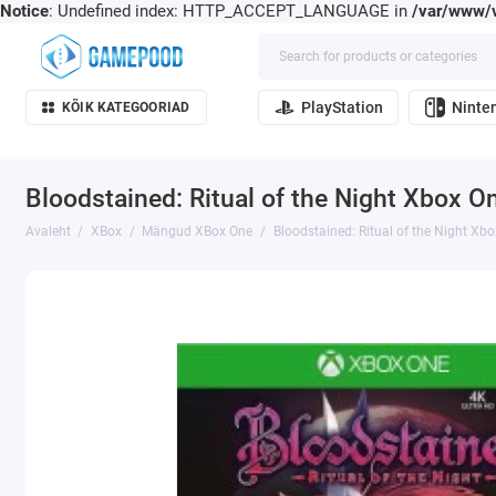
Notice
: Undefined index: HTTP_ACCEPT_LANGUAGE in
/var/www/v
PlayStation
Ninte
KÕIK KATEGOORIAD
Bloodstained: Ritual of the Night Xbox O
Avaleht
XBox
Mängud XBox One
Bloodstained: Ritual of the Night Xb