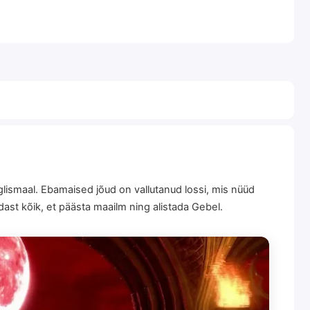
glismaal. Ebamaised jõud on vallutanud lossi, mis nüüd
st kõik, et päästa maailm ning alistada Gebel.