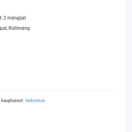
, 2 mängijat
ud, Rollimäng
a kauplusest:
Idakeskus