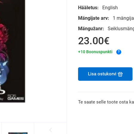
Hääletus:
English
Mängijate arv:
1 mängijat
Mängužanr:
Seiklusmäng
23.00€
+10 Boonuspunkti
?
Lisa ostukorvi
Te saate selle toote osta k