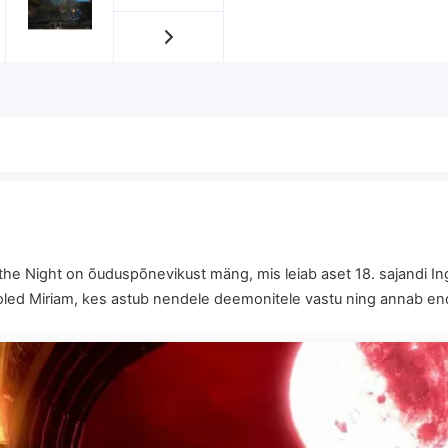
 the Night on õuduspõnevikust mäng, mis leiab aset 18. sajandi In
oled Miriam, kes astub nendele deemonitele vastu ning annab enda