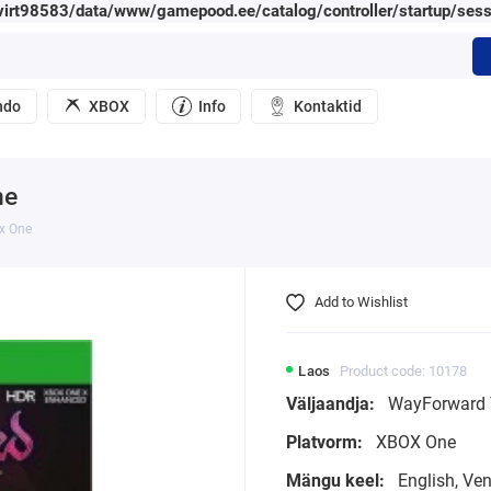
irt98583/data/www/gamepood.ee/catalog/controller/startup/sess
ndo
XBOX
Info
Kontaktid
ne
ox One
Add to Wishlist
Laos
Product code: 10178
Väljaandja:
WayForward 
Platvorm:
XBOX One
Mängu keel:
English, Ve