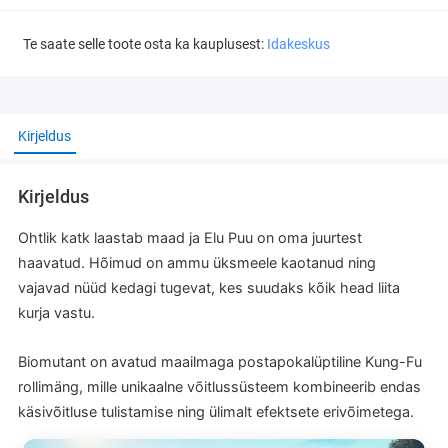
Te saate selle toote osta ka kauplusest:
Idakeskus
Kirjeldus
Kirjeldus
Ohtlik katk laastab maad ja Elu Puu on oma juurtest
haavatud. Hõimud on ammu üksmeele kaotanud ning
vajavad nüüd kedagi tugevat, kes suudaks kõik head liita
kurja vastu.
Biomutant on avatud maailmaga postapokalüptiline Kung-Fu
rollimäng, mille unikaalne võitlussüsteem kombineerib endas
käsivõitluse tulistamise ning ülimalt efektsete erivõimetega.