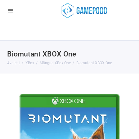
Notice
: Undefined index: HTTP_ACCEPT_LANGUAGE in
/var/www/virt98583/data/www/gamepood.ee/catalog/controller/start
on line
32
Biomutant XBOX One
Avaleht
XBox
Mängud XBox One
Biomutant XBOX One