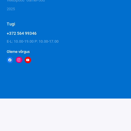
Veebipood "GamePood"
2025
Tugi
+372 564 99346
E-L: 10.00-19.00 P: 10.00-17.00
Oleme võrgus