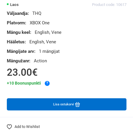
Laos
Product code: 10617
Väljaandja:
THQ
Platvorm:
XBOX One
Mängu keel:
English, Vene
Hääletus:
English, Vene
Mängijate arv:
1 mängijat
Mängužanr:
Action
23.00€
+10 Boonuspunkti
?
Lisa ostukorvi
Add to Wishlist