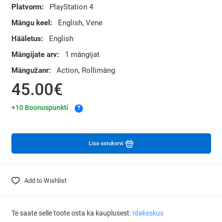
Platvorm:
PlayStation 4
Mängu keel:
English, Vene
Hääletus:
English
Mängijate arv:
1 mängijat
Mängužanr:
Action, Rollimäng
45.00€
+10 Boonuspunkti
?
Lisa ostukorvi
Add to Wishlist
Te saate selle toote osta ka kauplusest:
Idakeskus