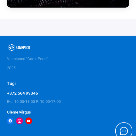
Veebipood "GamePood"
2025
Tugi
+372 564 99346
E-L: 10.00-19.00 P: 10.00-17.00
Oleme võrgus