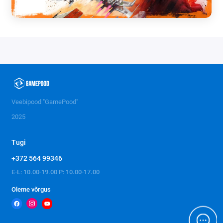
Veebipood "GamePood"
2025
Tugi
+372 564 99346
E-L: 10.00-19.00 P: 10.00-17.00
Oleme võrgus