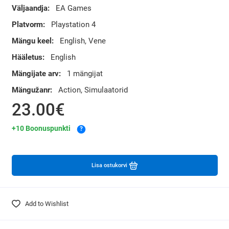
Väljaandja:
EA Games
Platvorm:
Playstation 4
Mängu keel:
English, Vene
Hääletus:
English
Mängijate arv:
1 mängijat
Mängužanr:
Action, Simulaatorid
23.00€
+10 Boonuspunkti
?
Lisa ostukorvi
Add to Wishlist