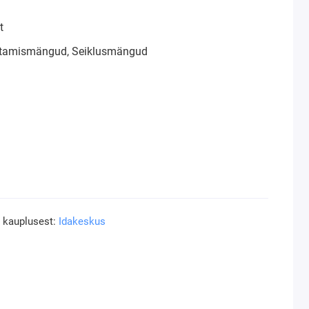
t
istamismängud, Seiklusmängud
a kauplusest:
Idakeskus