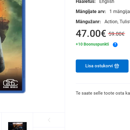
Hääletus:
English
Mängijate arv:
1 mängija
Mängužanr:
Action, Tul
47.00€
59.00€
+10 Boonuspunkti
?
Lisa ostukorvi
Te saate selle toote osta k