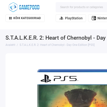
PlayStation
Ninte
KÕIK KATEGOORIAD
S.T.A.L.K.E.R. 2: Heart of Chernobyl - Day
Avaleht
S.T.A.L.K.E.R. 2: Heart of Chernobyl - Day One Edition [PS5]