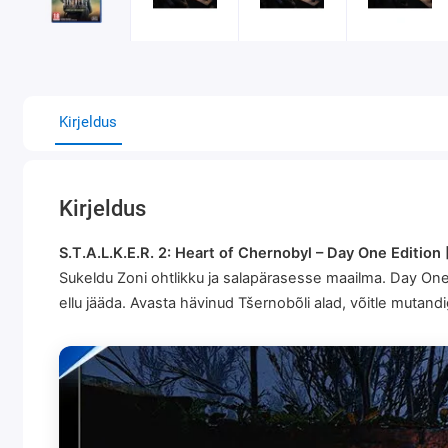
Kirjeldus
Kirjeldus
S.T.A.L.K.E.R. 2: Heart of Chernobyl – Day One Edition
Sukeldu Zoni ohtlikku ja salapärasesse maailma. Day One
ellu jääda. Avasta hävinud Tšernobõli alad, võitle mutand