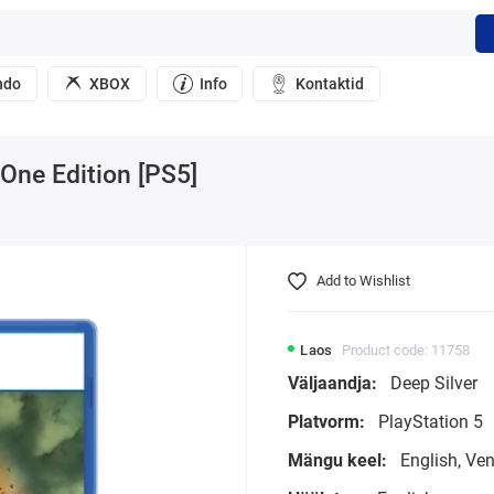
ndo
XBOX
Info
Kontaktid
 One Edition [PS5]
Add to Wishlist
Laos
Product code: 11758
Väljaandja:
Deep Silver
Platvorm:
PlayStation 5
Mängu keel:
English, Ve