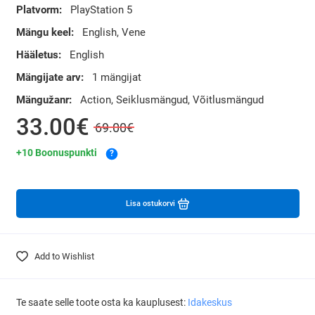
Platvorm:
PlayStation 5
Mängu keel:
English, Vene
Hääletus:
English
Mängijate arv:
1 mängijat
Mängužanr:
Action, Seiklusmängud, Võitlusmängud
33.00€
69.00€
+10 Boonuspunkti
?
Lisa ostukorvi
Add to Wishlist
Te saate selle toote osta ka kauplusest:
Idakeskus