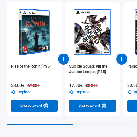
Rise of the Ronin [PS5]
Suicide Squad: Kill the
Paink
Justice League [PS5]
33.00€
17.50€
33.0
69.00€
38.00€
Replace
Replace
R
Lisa ostukorvi
Lisa ostukorvi