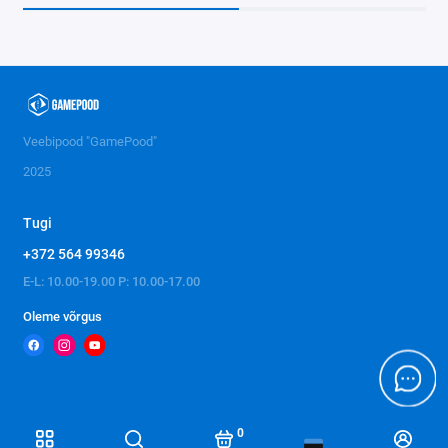
Veebipood "GamePood"
2025
Tugi
+372 564 99346
E-L: 10.00-19.00 P: 10.00-17.00
Oleme võrgus
0