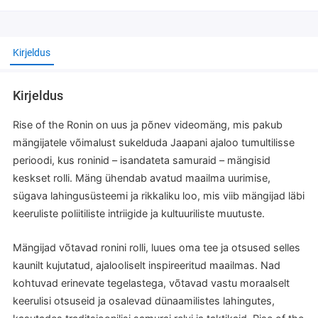
Kirjeldus
Kirjeldus
Rise of the Ronin on uus ja põnev videomäng, mis pakub
mängijatele võimalust sukelduda Jaapani ajaloo tumultilisse
perioodi, kus roninid – isandateta samuraid – mängisid
keskset rolli. Mäng ühendab avatud maailma uurimise,
sügava lahingusüsteemi ja rikkaliku loo, mis viib mängijad läbi
keeruliste poliitiliste intriigide ja kultuuriliste muutuste.
Mängijad võtavad ronini rolli, luues oma tee ja otsused selles
kaunilt kujutatud, ajalooliselt inspireeritud maailmas. Nad
kohtuvad erinevate tegelastega, võtavad vastu moraalselt
keerulisi otsuseid ja osalevad dünaamilistes lahingutes,