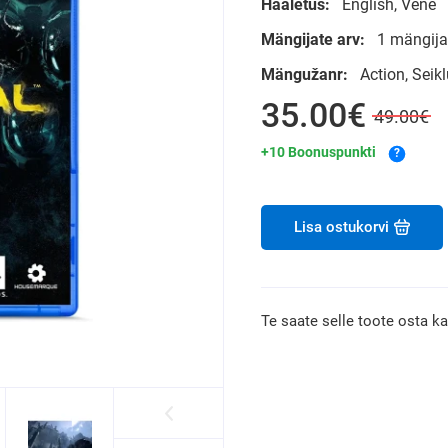
Hääletus:
English, Vene
Mängijate arv:
1 mängija
Mängužanr:
Action, Sei
35.00€
49.00€
+10 Boonuspunkti
?
Lisa ostukorvi
Te saate selle toote osta k