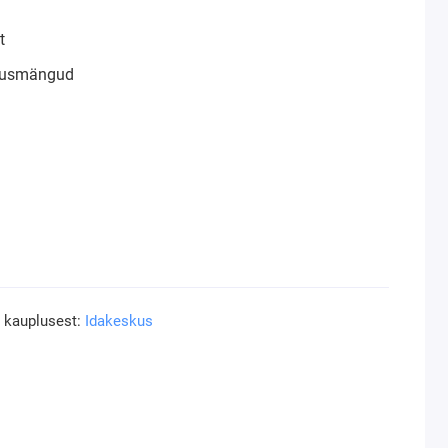
t
klusmängud
a kauplusest:
Idakeskus