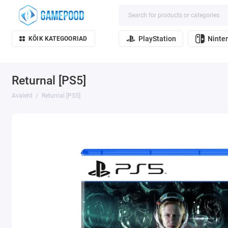
PlayStation
Ninte
KÕIK KATEGOORIAD
Returnal [PS5]
Avaleht
Returnal [PS5]