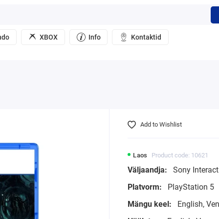
ndo
XBOX
Info
Kontaktid
Add to Wishlist
Laos
Product code: 10621
Väljaandja:
Sony Interact
Platvorm:
PlayStation 5
Mängu keel:
English, Ve