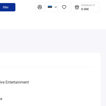
Ostukorv
0
Otsi
0.00€
ive Entertainment
ne