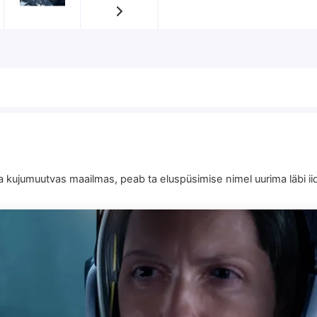
kujumuutvas maailmas, peab ta eluspüsimise nimel uurima läbi iids