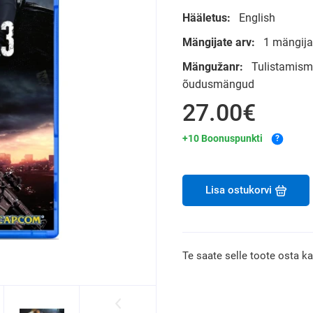
Hääletus:
English
Mängijate arv:
1 mängija
Mängužanr:
Tulistamism
õudusmängud
27.00€
+10 Boonuspunkti
?
Lisa ostukorvi
Te saate selle toote osta k