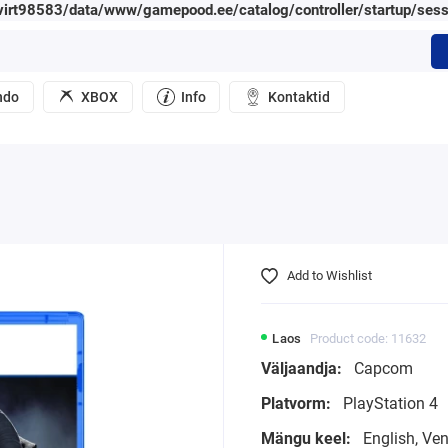
irt98583/data/www/gamepood.ee/catalog/controller/startup/sess
ndo
XBOX
Info
Kontaktid
Add to Wishlist
Laos
Product code: 11632
Väljaandja:
Capcom
Platvorm:
PlayStation 4
Mängu keel:
English, Ve