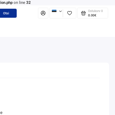
ion.php
on line
32
Ostukorv
0
Otsi
0.00€
ne