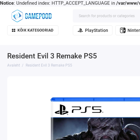
Notice
: Undefined index: HTTP_ACCEPT_LANGUAGE in
/var/www/v
PlayStation
Ninte
KÕIK KATEGOORIAD
Resident Evil 3 Remake PS5
Avaleht
Resident Evil 3 Remake PS5