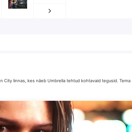
coon City linnas, kes näeb Umbrella tehtud kohtavaid tegusid. T