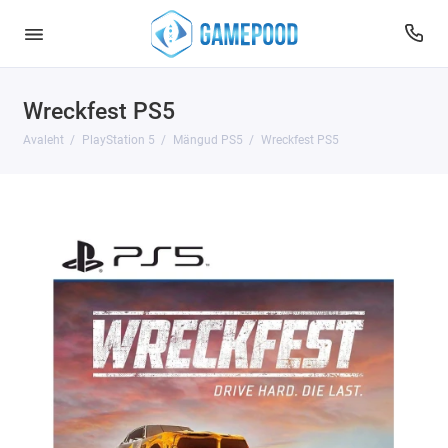
Wreckfest PS5
Avaleht
PlayStation 5
Mängud PS5
Wreckfest PS5