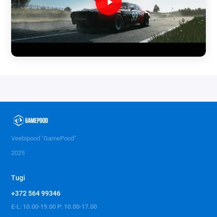
Veebipood "GamePood"
2025
Tugi
+372 564 99346
E-L: 10.00-19.00 P: 10.00-17.00