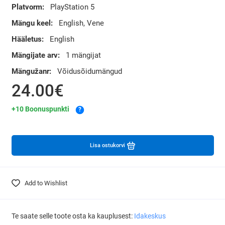
Platvorm:
PlayStation 5
Mängu keel:
English, Vene
Hääletus:
English
Mängijate arv:
1 mängijat
Mängužanr:
Võidusõidumängud
24.00€
+10 Boonuspunkti
?
Lisa ostukorvi
Add to Wishlist
Te saate selle toote osta ka kauplusest:
Idakeskus