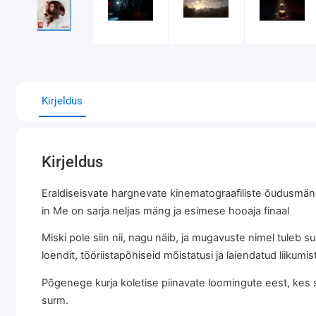
Kirjeldus
Kirjeldus
Eraldiseisvate hargnevate kinematograafiliste õudusmäng
in Me on sarja neljas mäng ja esimese hooaja finaal
Miski pole siin nii, nagu näib, ja mugavuste nimel tuleb s
loendit, tööriistapõhiseid mõistatusi ja laiendatud liiku
Põgenege kurja koletise piinavate loomingute eest, kes s
surm.