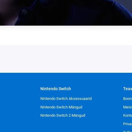
Nintendo Switch
Tea
Nintendo Switch Aksessuaarid
Boon
Nintendo Switch Mängud
Meis
Nintendo Switch 2 Mängud
Kont
Priva