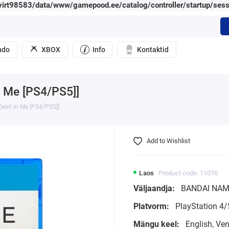
irt98583/data/www/gamepood.ee/catalog/controller/startup/sess
ndo
XBOX
Info
Kontaktid
n Me [PS4/PS5]]
Devil in Me [PS4/PS5]]
Add to Wishlist
Laos
Product code: 11076
Väljaandja:
BANDAI NA
Platvorm:
PlayStation 4/
Mängu keel:
English, Ve