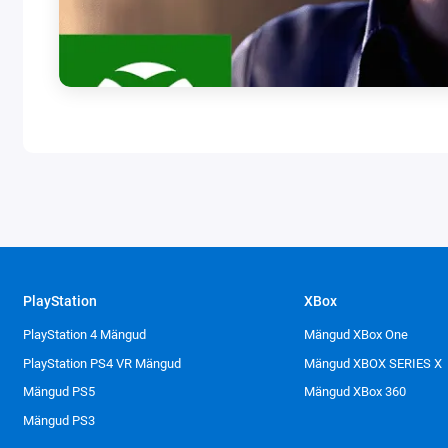
PlayStation
XBox
PlayStation 4 Mängud
Mängud XBox One
PlayStation PS4 VR Mängud
Mängud XBOX SERIES X
Mängud PS5
Mängud XBox 360
Mängud PS3