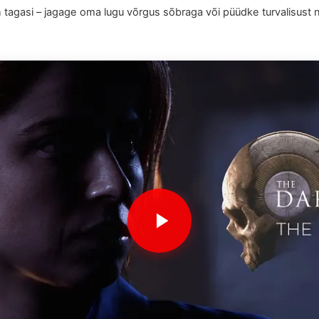
on tagasi – jagage oma lugu võrgus sõbraga või püüdke turvalisus