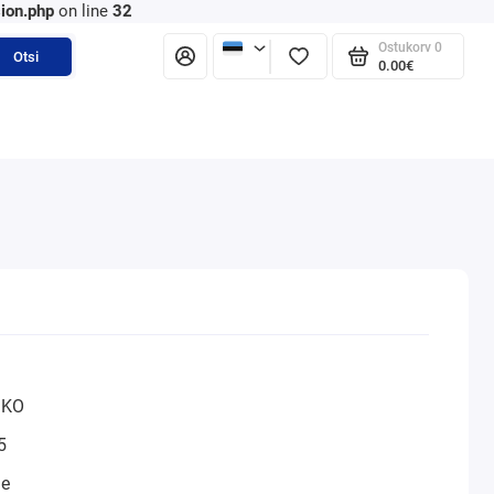
ion.php
on line
32
Ostukorv
0
Otsi
0.00€
MKO
5
ne