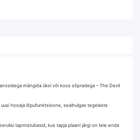
seanssidega mängida üksi või koos sõpradega – The Devil
ti uusi hooaja lõpufunktsioone, sealhulgas tegelaste
ulisi tapmistubasid, kus tapja plaani järgi on teie enda