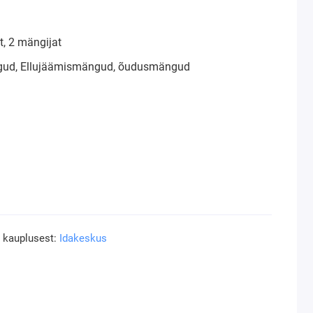
, 2 mängijat
ud, Ellujäämismängud, õudusmängud
a kauplusest:
Idakeskus