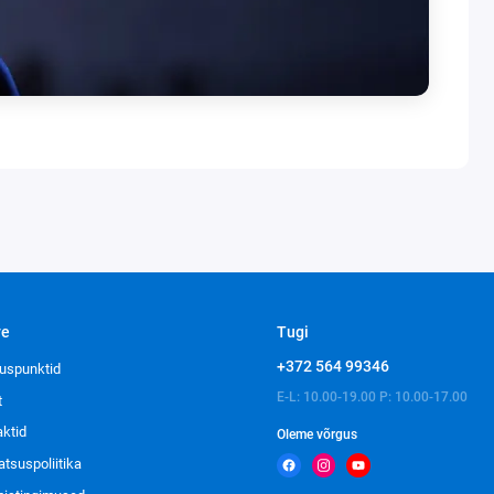
ve
Tugi
+372 564 99346
uspunktid
E-L: 10.00-19.00 P: 10.00-17.00
t
aktid
Oleme võrgus
atsuspoliitika