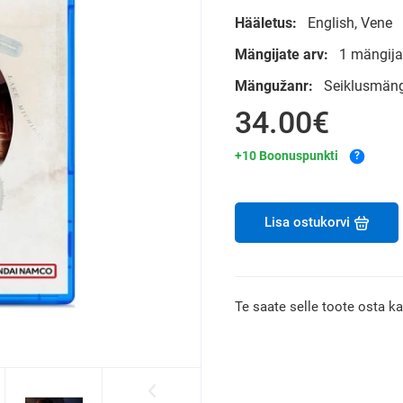
Hääletus:
English, Vene
Mängijate arv:
1 mängijat
Mängužanr:
Seiklusmäng
34.00€
+10 Boonuspunkti
?
Lisa ostukorvi
Te saate selle toote osta k