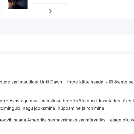
ude sari stuudiost Until Dawn – lihtne kätte saada ja lühikeste 
urra – Avastage maailmanäituse hotelli kõiki nurki, kasutades täies
mistoiminguid, nagu jooksmine, hüppamine ja ronimine.
oovib saada Ameerika surmavaimaks sarimõrvariks – elage ellu keer