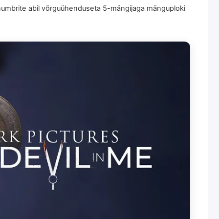
t numbrite abil võrguühenduseta 5-mängijaga mänguploki