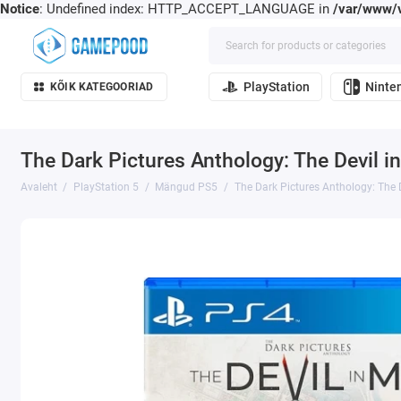
Notice
: Undefined index: HTTP_ACCEPT_LANGUAGE in
/var/www/v
PlayStation
Ninte
KÕIK KATEGOORIAD
The Dark Pictures Anthology: The Devil i
Avaleht
PlayStation 5
Mängud PS5
The Dark Pictures Anthology: The 