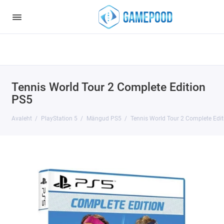
Notice
: Undefined index: HTTP_ACCEPT_LANGUAGE in
/var/www/virt98583/data/www/gamepood.ee/catalog/controller/start
on line
32
Tennis World Tour 2 Complete Edition
PS5
Avaleht
PlayStation 5
Mängud PS5
Tennis World Tour 2 Complete Edi