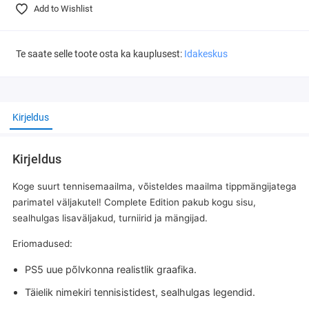
Add to Wishlist
Te saate selle toote osta ka kauplusest:
Idakeskus
Kirjeldus
Kirjeldus
Koge suurt tennisemaailma, võisteldes maailma tippmängijatega
parimatel väljakutel! Complete Edition pakub kogu sisu,
sealhulgas lisaväljakud, turniirid ja mängijad.
Eriomadused:
PS5 uue põlvkonna realistlik graafika.
Täielik nimekiri tennisistidest, sealhulgas legendid.