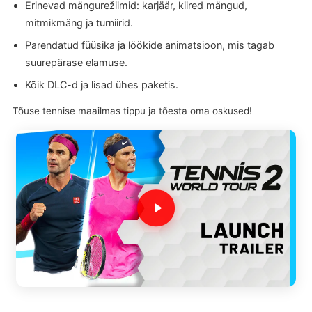
Erinevad mängurežiimid: karjäär, kiired mängud,
mitmikmäng ja turniirid.
Parendatud füüsika ja löökide animatsioon, mis tagab
suurepärase elamuse.
Kõik DLC-d ja lisad ühes paketis.
Tõuse tennise maailmas tippu ja tõesta oma oskused!