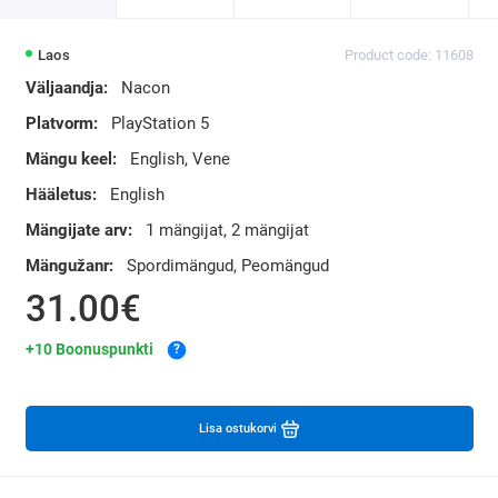
Laos
Product code: 11608
Väljaandja:
Nacon
Platvorm:
PlayStation 5
Mängu keel:
English, Vene
Hääletus:
English
Mängijate arv:
1 mängijat, 2 mängijat
Mängužanr:
Spordimängud, Peomängud
31.00€
+10 Boonuspunkti
?
Lisa ostukorvi