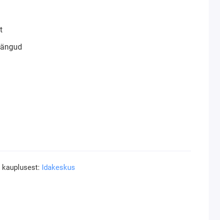
t
mängud
a kauplusest:
Idakeskus