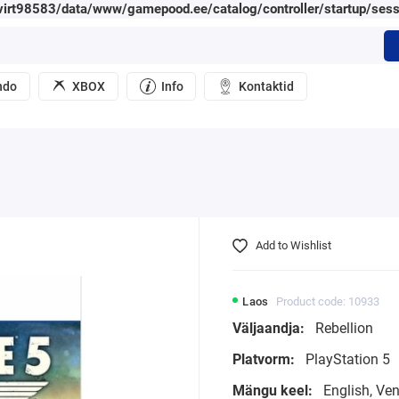
irt98583/data/www/gamepood.ee/catalog/controller/startup/sess
ndo
XBOX
Info
Kontaktid
Add to Wishlist
Laos
Product code: 10933
Väljaandja:
Rebellion
Platvorm:
PlayStation 5
Mängu keel:
English, Ve