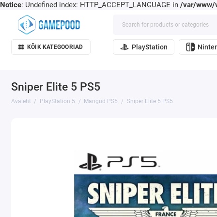
Notice
: Undefined index: HTTP_ACCEPT_LANGUAGE in
/var/www/v
PlayStation
Ninte
KÕIK KATEGOORIAD
Sniper Elite 5 PS5
Avaleht
PlayStation 5
Mängud PS5
Sniper Elite 5 PS5