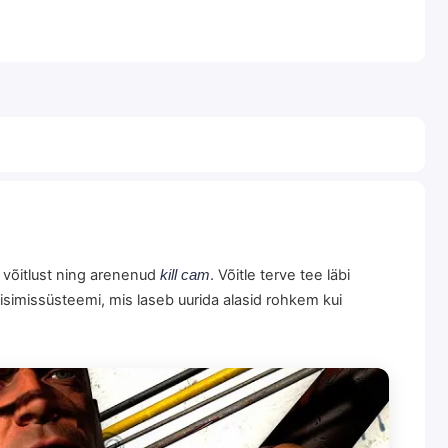
s võitlust ning arenenud
kill cam
. Võitle terve tee läbi
isimissüsteemi, mis laseb uurida alasid rohkem kui