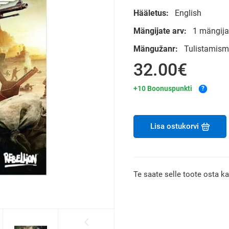
Hääletus:
English
Mängijate arv:
1 mängija
Mängužanr:
Tulistamis
32.00€
+10 Boonuspunkti
?
Lisa ostukorvi
Te saate selle toote osta k