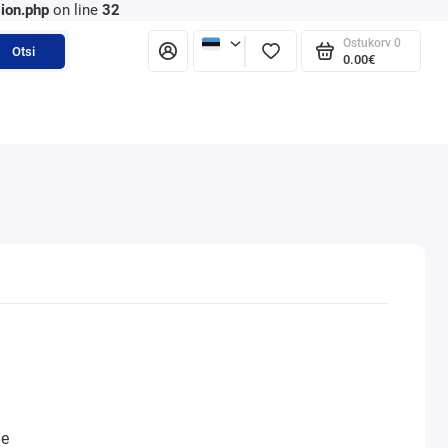
ion.php
on line
32
Ostukorv
0
Otsi
0.00€
ne