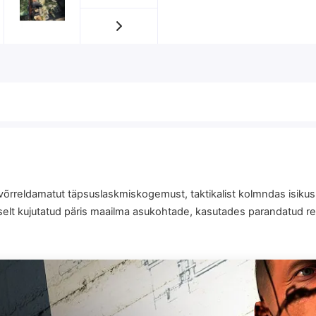
b võrreldamatut täpsuslaskmiskogemust, taktikalist kolmndas isiku
selt kujutatud päris maailma asukohtade, kasutades parandatud re