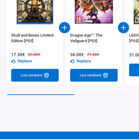
Skull and Bones Limited
Dragon Age™: The
LEGO
Edition [PS5]
Veilguard [PS5]
[PS5]
17.50€
36.00€
31.0
69.00€
71.00€
Replace
Replace
Lisa ostukorvi
Lisa ostukorvi