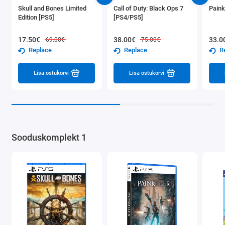
Skull and Bones Limited
Call of Duty: Black Ops 7
Paink
Edition [PS5]
[PS4/PS5]
17.50€
38.00€
33.0
69.00€
75.00€
Replace
Replace
R
Lisa ostukorvi
Lisa ostukorvi
Sooduskomplekt 1