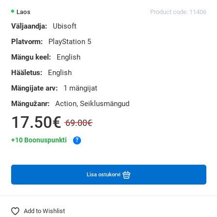
Laos
Product code: 11406
Väljaandja:
Ubisoft
Platvorm:
PlayStation 5
Mängu keel:
English
Hääletus:
English
Mängijate arv:
1 mängijat
Mängužanr:
Action, Seiklusmängud
17.50€
69.00€
+10 Boonuspunkti
?
Lisa ostukorvi
Add to Wishlist