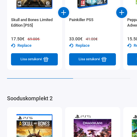
Skull and Bones Limited
Painkiller PS5
Peppa
Edition [PS5]
Adven
17.50€
33.00€
15.5
69.00€
41.00€
Replace
Replace
R
Lisa ostukorvi
Lisa ostukorvi
Sooduskomplekt 2