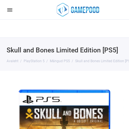
Notice
: Undefined index: HTTP_ACCEPT_LANGUAGE in
/var/www/virt98583/data/www/gamepood.ee/catalog/controller/start
on line
32
Skull and Bones Limited Edition [PS5]
Avaleht
PlayStation 5
Mängud PS5
Skull and Bones Limited Edition [P