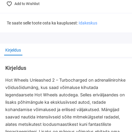
Add to Wishlist
Te saate selle toote osta ka kauplusest:
Idakeskus
Kirjeldus
Kirjeldus
Hot Wheels Unleashed 2 – Turbocharged on adrenaliinirohke
võidusõidumäng, kus saad võimaluse kihutada
legendaarsete Hot Wheels autodega. Selles eriväljaandes on
lisaks põhimängule ka eksklusiivsed autod, radade
kohandamise võimalused ja erilised väljakutsed. Mängijad
saavad nautida intensiivseid sõite mitmekülgsetel radadel,
alates metsikutest loodusmaastikest kuni fantastiliste
linnaskeemideni. Lisaks on mängus võimalus ehitada oma