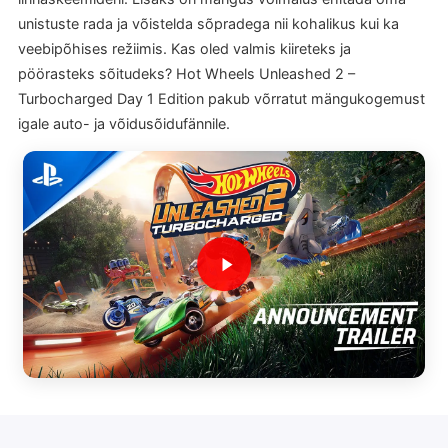
unistuste rada ja võistelda sõpradega nii kohalikus kui ka
veebipõhises režiimis. Kas oled valmis kiireteks ja
pöörasteks sõitudeks? Hot Wheels Unleashed 2 –
Turbocharged Day 1 Edition pakub võrratut mängukogemust
igale auto- ja võidusõidufännile.