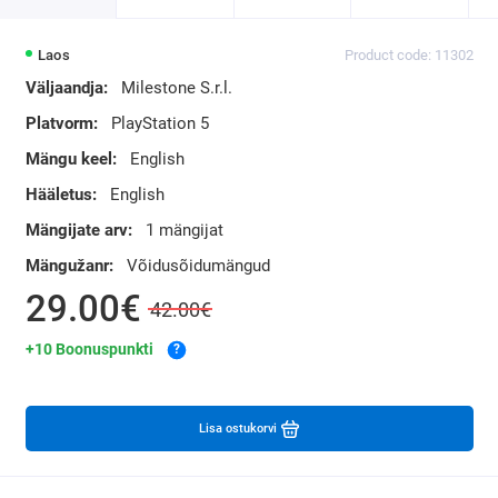
Laos
Product code: 11302
Väljaandja:
Milestone S.r.l.
Platvorm:
PlayStation 5
Mängu keel:
English
Hääletus:
English
Mängijate arv:
1 mängijat
Mängužanr:
Võidusõidumängud
29.00€
42.00€
+10 Boonuspunkti
?
Lisa ostukorvi