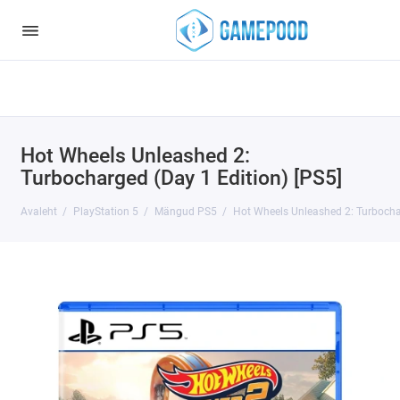
Notice
: Undefined index: HTTP_ACCEPT_LANGUAGE in
/var/www/virt98583/data/www/gamepood.ee/catalog/controller/start
on line
32
Hot Wheels Unleashed 2:
Turbocharged (Day 1 Edition) [PS5]
Avaleht
PlayStation 5
Mängud PS5
Hot Wheels Unleashed 2: Turbochar