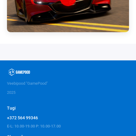
Veebipood "GamePood"
2025
Tugi
+372 564 99346
E-L: 10.00-19.00 P: 10.00-17.00