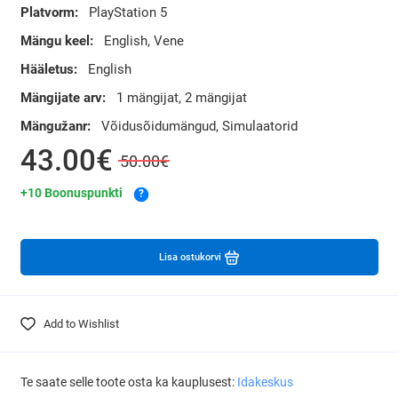
Platvorm:
PlayStation 5
Mängu keel:
English, Vene
Hääletus:
English
Mängijate arv:
1 mängijat, 2 mängijat
Mängužanr:
Võidusõidumängud, Simulaatorid
43.00€
50.00€
+10 Boonuspunkti
?
Lisa ostukorvi
Add to Wishlist
Te saate selle toote osta ka kauplusest:
Idakeskus