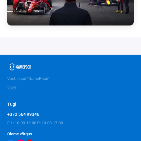
Veebipood "GamePood"
2025
Tugi
+372 564 99346
E-L: 10.00-19.00 P: 10.00-17.00
Oleme võrgus