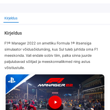
Kirjeldus
Kirjeldus
F1® Manager 2022 on ametliku Formula 1® litsensiga
simulaator võidusõidumäng, kus Sul tuleb juhtida oma F1
meeskonda. Vali endale sobiv tiim, palka sinna juurde
paljulubavad sõitjad ja meeskonnaliikmed ning astus
võistlustulle.