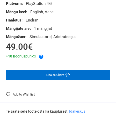
Platvorm:
PlayStation 4/5
Mängu keel:
English, Vene
Hääletus:
English
Mängijate arv:
1 mängijat
Mängužanr:
Simulaatorid, Äristrateegia
49.00€
+10 Boonuspunkti
?
Lisa ostukorvi
Add to Wishlist
Te saate selle toote osta ka kauplusest:
Idakeskus