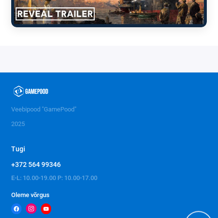
Veebipood "GamePood"
2025
Tugi
+372 564 99346
E-L: 10.00-19.00 P: 10.00-17.00
Oleme võrgus