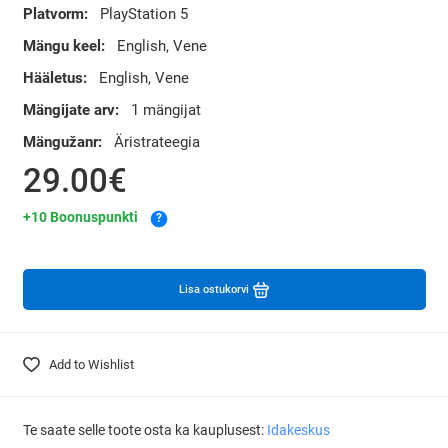
Platvorm:
PlayStation 5
Mängu keel:
English, Vene
Hääletus:
English, Vene
Mängijate arv:
1 mängijat
Mängužanr:
Äristrateegia
29.00€
+10 Boonuspunkti
?
Lisa ostukorvi
Add to Wishlist
Te saate selle toote osta ka kauplusest:
Idakeskus