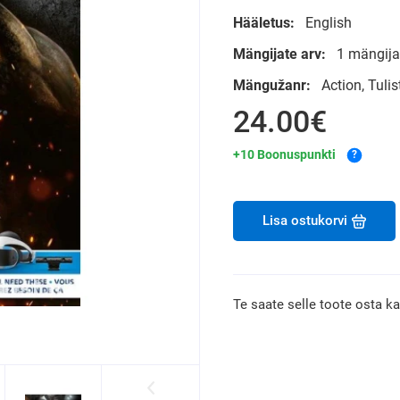
Hääletus:
English
Mängijate arv:
1 mängija
Mängužanr:
Action, Tul
24.00€
+10 Boonuspunkti
?
Lisa ostukorvi
Te saate selle toote osta k