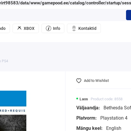
irt98583/data/www/gamepood.ee/catalog/controller/startup/sess
ndo
XBOX
Info
Kontaktid
n PS4
Add to Wishlist
Laos
Product code: 8558
Väljaandja:
Bethesda Sof
Platvorm:
Playstation 4
Mängu keel:
English