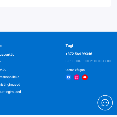
ve
Tugi
+372 564 99346
uspunktid
E-L: 10.00-19.00 P: 10.00-17.00
t
aktid
Oleme võrgus
atsuspoliitika
imistingimused
tustingimused