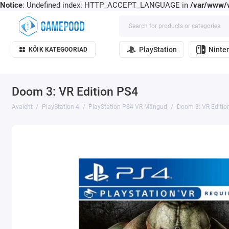
Notice
: Undefined index: HTTP_ACCEPT_LANGUAGE in
/var/www/v
PlayStation
Ninte
KÕIK KATEGOORIAD
Doom 3: VR Edition PS4
Avaleht
PlayStation 4
PlayStation PS4 VR Mängud
Doom 3: VR Editio