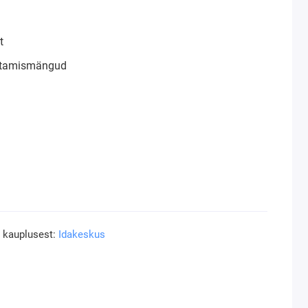
t
istamismängud
a kauplusest:
Idakeskus