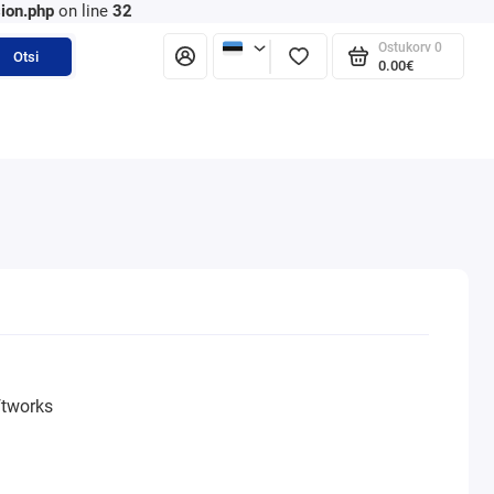
ion.php
on line
32
Ostukorv
0
Otsi
0.00€
tworks