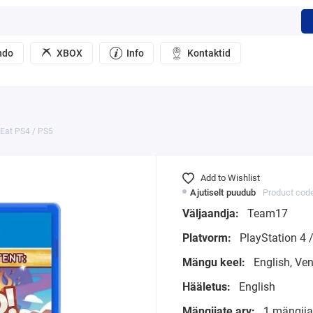
ndo
XBOX
Info
Kontaktid
 Eat PS4 / PS5
Add to Wishlist
Ajutiselt puudub
Product cod
Väljaandja:
Team17
Platvorm:
PlayStation 4 /
Mängu keel:
English, Ve
Hääletus:
English
Mängijate arv:
1 mängijat