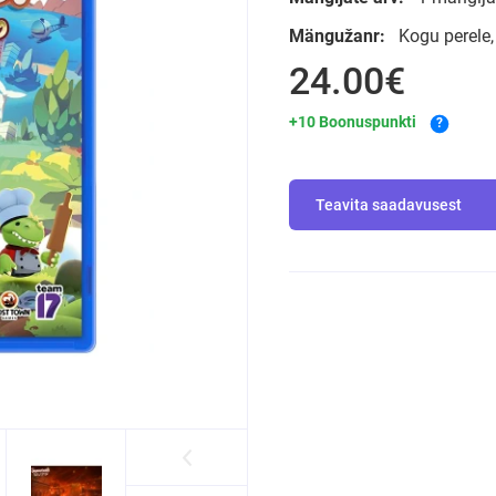
Mängužanr:
Kogu perele
24.00€
+10 Boonuspunkti
?
Teavita saadavusest