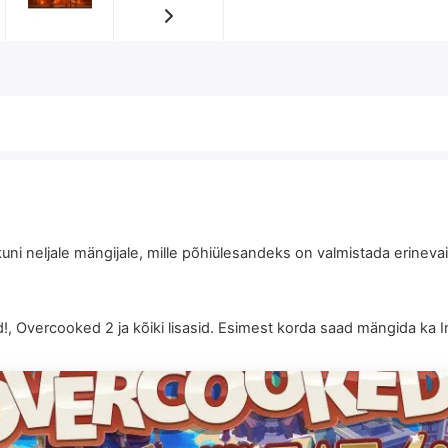
ni neljale mängijale, mille põhiülesandeks on valmistada erinev
, Overcooked 2 ja kõiki lisasid. Esimest korda saad mängida ka 