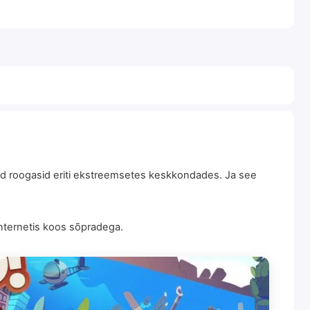
aid roogasid eriti ekstreemsetes keskkondades. Ja see
Internetis koos sõpradega.