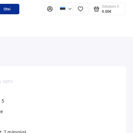
Ostukorv
0
Otsi
0.00€
e: 10711
 5
ne
, 2 mängijat