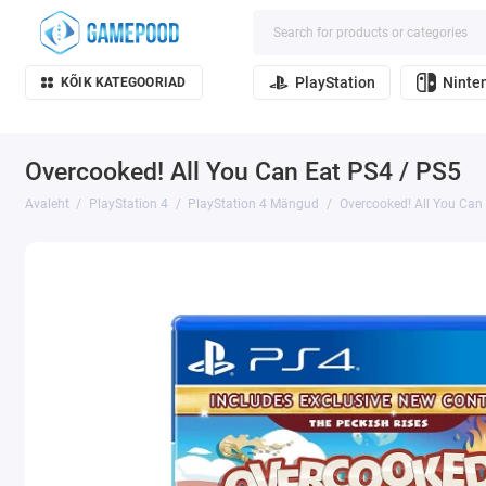
PlayStation
Ninte
KÕIK KATEGOORIAD
Overcooked! All You Can Eat PS4 / PS5
Avaleht
PlayStation 4
PlayStation 4 Mängud
Overcooked! All You Can