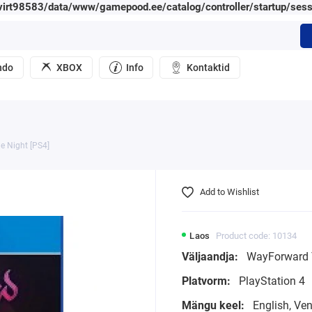
irt98583/data/www/gamepood.ee/catalog/controller/startup/sess
ndo
XBOX
Info
Kontaktid
he Night [PS4]
Add to Wishlist
Laos
Product code: 10134
Väljaandja:
WayForward 
Platvorm:
PlayStation 4
Mängu keel:
English, Ve