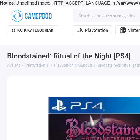
Notice
: Undefined index: HTTP_ACCEPT_LANGUAGE in
/var/www/v
PlayStation
Ninte
KÕIK KATEGOORIAD
Bloodstained: Ritual of the Night [PS4]
Avaleht
PlayStation 4
PlayStation 4 Mängud
Bloodstained: Ritual of t