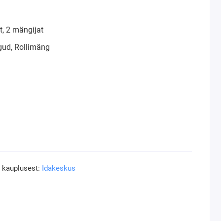
, 2 mängijat
ud, Rollimäng
a kauplusest:
Idakeskus