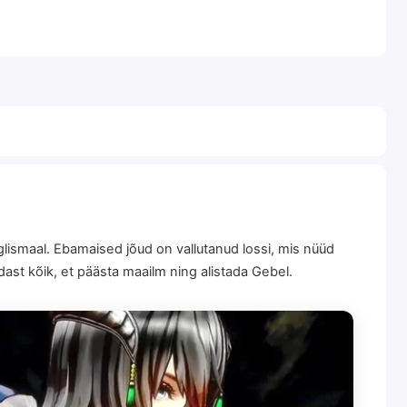
glismaal. Ebamaised jõud on vallutanud lossi, mis nüüd
st kõik, et päästa maailm ning alistada Gebel.