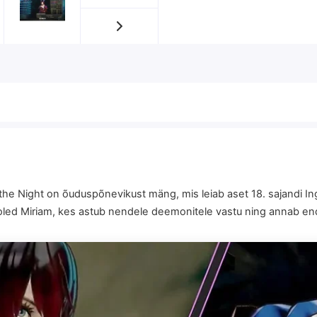
 the Night on õuduspõnevikust mäng, mis leiab aset 18. sajandi In
oled Miriam, kes astub nendele deemonitele vastu ning annab enda