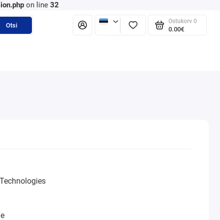
ion.php
on line
32
Ostukorv
0
Otsi
0.00€
Technologies
ne