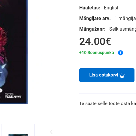
Hääletus:
English
Mängijate arv:
1 mängijat
Mängužanr:
Seiklusmäng
24.00€
+10 Boonuspunkti
?
Lisa ostukorvi
Te saate selle toote osta k