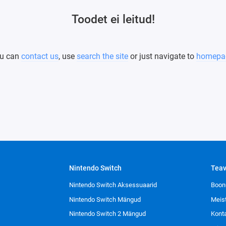
Toodet ei leitud!
u can
contact us
, use
search the site
or just navigate to
homepa
Nintendo Switch
Tea
Nintendo Switch Aksessuaarid
Boon
Nintendo Switch Mängud
Meis
Nintendo Switch 2 Mängud
Kont