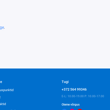
ge
.
ve
Tugi
+372 564 99346
uspunktid
E-L: 10.00-19.00 P: 10.00-17.00
t
aktid
Oleme võrgus