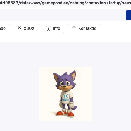
irt98583/data/www/gamepood.ee/catalog/controller/startup/sess
ndo
XBOX
Info
Kontaktid