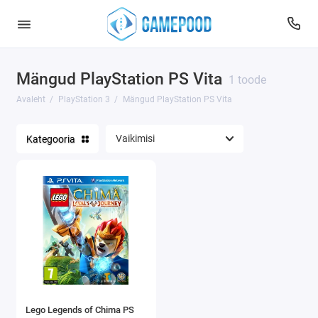
Mängud PlayStation PS Vita
Mängud PS3
1 toode
Avaleht
PlayStation 3
Mängud PlayStation PS Vita
PlayStation Move mängud
Kategooria
Mängud PlayStation PS Vita
Näita kõik
Lego Legends of Chima PS