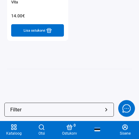
Vita
14.00€
Lisa ostukorvi
Filter
0
Kataloog
Otsi
Ostukorv
Sisene