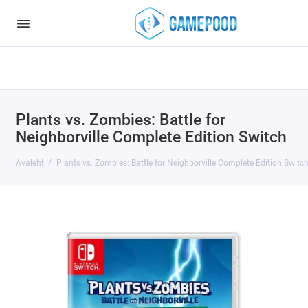
Notice
: Undefined index: HTTP_ACCEPT_LANGUAGE in
/var/www/virt98583/data/www/gamepood.ee/catalog/controller/start
on line
32
Plants vs. Zombies: Battle for
Neighborville Complete Edition Switch
Avaleht
Plants vs. Zombies: Battle for Neighborville Complete Edition Switc