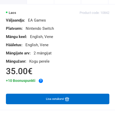
Laos
Product code: 10842
Väljaandja:
EA Games
Platvorm:
Nintendo Switch
Mängu keel:
English, Vene
Hääletus:
English, Vene
Mängijate arv:
2 mängijat
Mängužanr:
Kogu perele
35.00€
+10 Boonuspunkti
?
Lisa ostukorvi