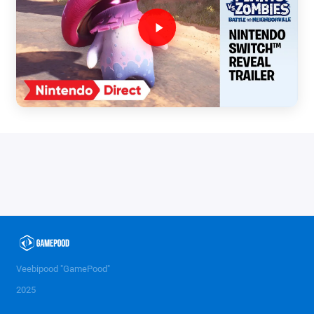
Veebipood "GamePood"
2025