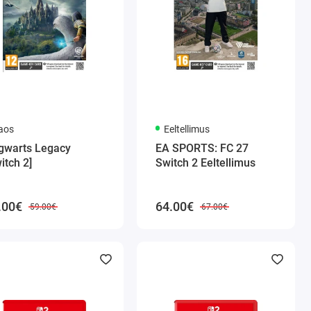
aos
Eeltellimus
gwarts Legacy
EA SPORTS: FC 27
itch 2]
Switch 2 Eeltellimus
.00€
64.00€
59.00€
67.00€