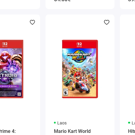
Laos
L
rime 4:
Mario Kart World
Hi