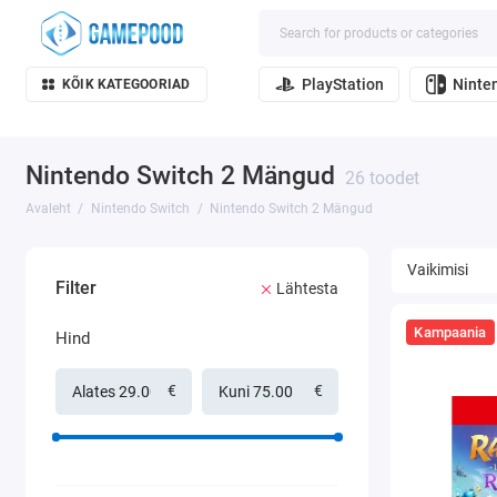
PlayStation
Ninte
KÕIK KATEGOORIAD
Nintendo Switch 2 Mängud
26 toodet
Avaleht
Nintendo Switch
Nintendo Switch 2 Mängud
Filter
Lähtesta
Kampaania
Hind
€
€