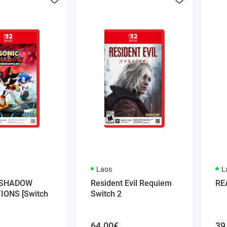
Laos
L
 SHADOW
Resident Evil Requiem
RE
IONS [Switch
Switch 2
64.00€
39