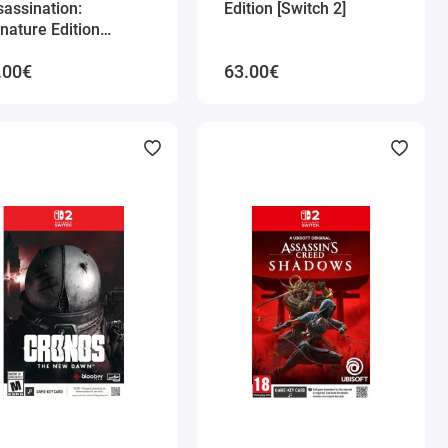
assination:
Edition [Switch 2]
nature Edition
itch 2]
.00€
63.00€