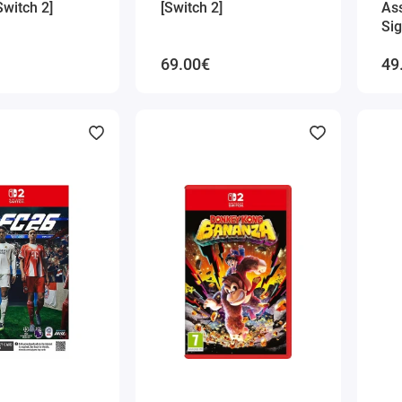
witch 2]
[Switch 2]
Ass
Sig
[Sw
69.00€
49