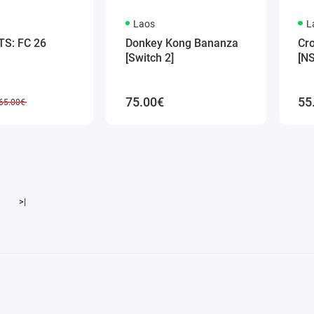
Laos
L
S: FC 26
Donkey Kong Bananza
Cr
[Switch 2]
[N
75.00€
55
65.00€
>|