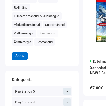
Rollimäng
Ellujäämismängud, õudusmängud
Võidusõidumängud
Spordimängud
Võitlusmängud
Simulaatorid
Äristrateegia
Peomängud
Show
Eeltellim
Xenoblad
NSW2 Eel
Kategooria
67.00€
PlayStation 5
PlayStation 4