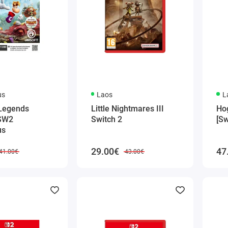
us
Laos
L
Legends
Little Nightmares III
Ho
NSW2
Switch 2
[Sw
us
29.00€
47
41.00€
43.00€