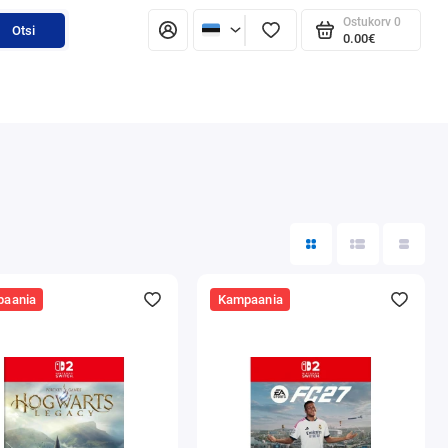
Ostukorv
0
Otsi
0.00€
aania
Kampaania