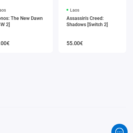
aos
Laos
onos: The New Dawn
Assassin's Creed:
SW 2]
Shadows [Switch 2]
.00€
55.00€