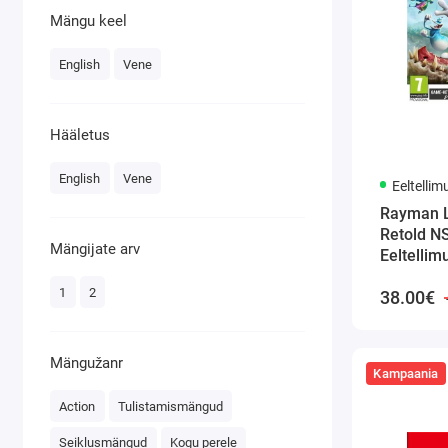
Mängu keel
English
Vene
Hääletus
English
Vene
Eeltellim
Rayman 
Retold 
Mängijate arv
Eeltellim
1
2
38.00€
Mängužanr
Kampaania
Action
Tulistamismängud
Seiklusmängud
Kogu perele