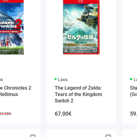
us
Laos
L
e Chronicles 2
The Legend of Zelda:
St
tellimus
Tears of the Kingdom
(Go
Switch 2
67.00€
59
69.00€