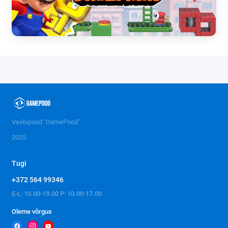
Veebipood "GamePood"
2025
Tugi
+372 564 99346
E-L: 10.00-19.00 P: 10.00-17.00
Oleme võrgus