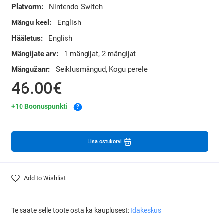
Platvorm:
Nintendo Switch
Mängu keel:
English
Hääletus:
English
Mängijate arv:
1 mängijat, 2 mängijat
Mängužanr:
Seiklusmängud, Kogu perele
46.00€
+10 Boonuspunkti
?
Lisa ostukorvi
Add to Wishlist
Te saate selle toote osta ka kauplusest:
Idakeskus