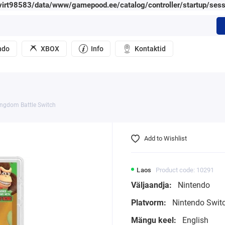
irt98583/data/www/gamepood.ee/catalog/controller/startup/sess
ndo
XBOX
Info
Kontaktid
ingdom Battle Switch
Add to Wishlist
Laos
Product code: 10291
Väljaandja:
Nintendo
Platvorm:
Nintendo Swit
Mängu keel:
English