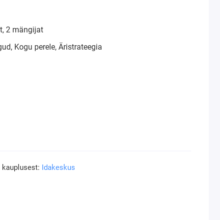
, 2 mängijat
d, Kogu perele, Äristrateegia
a kauplusest:
Idakeskus