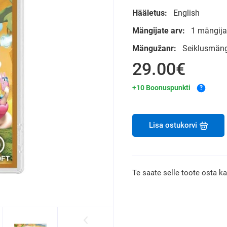
Hääletus:
English
Mängijate arv:
1 mängijat
Mängužanr:
Seiklusmängu
29.00€
+10 Boonuspunkti
?
Lisa ostukorvi
Te saate selle toote osta k