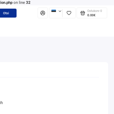
ion.php
on line
32
Ostukorv
0
Otsi
0.00€
ch