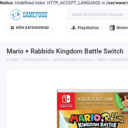
Notice
: Undefined index: HTTP_ACCEPT_LANGUAGE in
/var/www/v
PlayStation
Ninte
KÕIK KATEGOORIAD
Mario + Rabbids Kingdom Battle Switch
Avaleht
Nintendo Switch
Nintendo Switch Mängud
Mario + Rabbids K