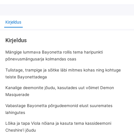
Kirjeldus
Kirjeldus
Mängige lummava Bayonetta rollis tema haripunkti
põnevusmängusarja kolmandas osas
Tulistage, trampige ja sõitke läbi mitmes kohas ning kohtuge
teiste Bayonettadega
Kanalige deemonite jõudu, kasutades uut võimet Demon
Masquerade
Vabastage Bayonetta põrgudeemonid elust suuremates
lahingutes
Lõika ja tapa Viola nõiana ja kasuta tema kassideemoni
Cheshire'i jõudu