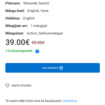
Platvorm:
Nintendo Switch
Mängu keel:
English, Vene
Hääletus:
English
Mängijate arv:
1 mängijat
Mängužanr:
Action, Seiklusmängud
39.00€
55.00€
+10 Boonuspunkti
?
Lisa ostukorvi
Add to Wishlist
Te saate selle toote osta ka kauplusest:
Idakeskus