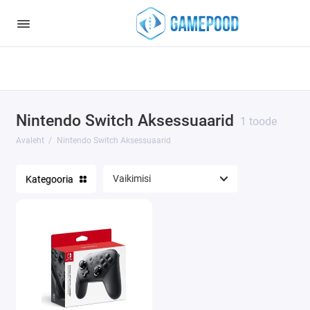
Notice
: Undefined index: HTTP_ACCEPT_LANGUAGE in
/var/www/virt98583/data/www/gamepood.ee/catalog/controller/start
on line
32
Nintendo Switch Aksessuaarid
1 toode
Avaleht
Nintendo Switch Aksessuaarid
Kategooria