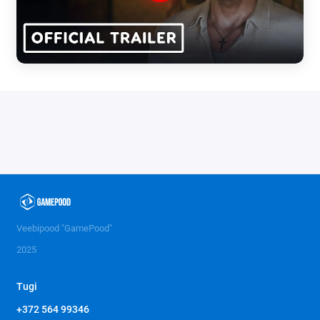
Veebipood "GamePood"
2025
Tugi
+372 564 99346