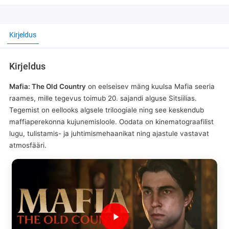
Kirjeldus
Kirjeldus
Mafia: The Old Country
on eelseisev mäng kuulsa Mafia seeria
raames, mille tegevus toimub 20. sajandi alguse Sitsiilias.
Tegemist on eellooks algsele triloogiale ning see keskendub
maffiaperekonna kujunemisloole. Oodata on kinematograafilist
lugu, tulistamis- ja juhtimismehaanikat ning ajastule vastavat
atmosfääri.