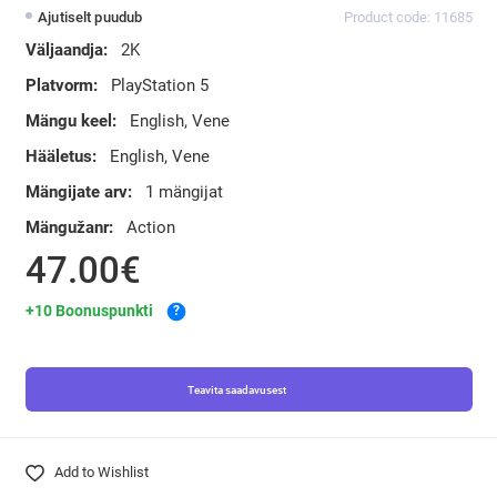
Ajutiselt puudub
Product code: 11685
Väljaandja:
2K
Platvorm:
PlayStation 5
Mängu keel:
English, Vene
Hääletus:
English, Vene
Mängijate arv:
1 mängijat
Mängužanr:
Action
47.00€
+10 Boonuspunkti
?
Teavita saadavusest
Add to Wishlist