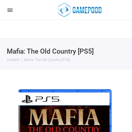
Notice
: Undefined index: HTTP_ACCEPT_LANGUAGE in
/var/www/virt98583/data/www/gamepood.ee/catalog/controller/start
on line
32
Mafia: The Old Country [PS5]
Avaleht
Mafia: The Old Country [PS5]