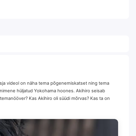
eisja videol on näha tema põgenemiskatset ning tema
 inimene hüljatud Yokohama hoones. Akihiro seisab
ttemanööver? Kas Akihiro oli süüdi mõrvas? Kas ta on