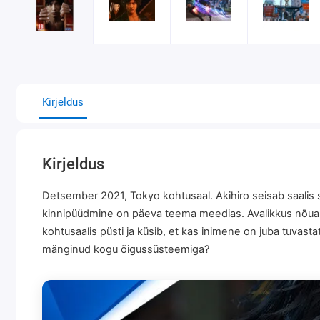
Kirjeldus
Kirjeldus
Detsember 2021, Tokyo kohtusaal. Akihiro seisab saalis
kinnipüüdmine on päeva teema meedias. Avalikkus nõuab 
kohtusaalis püsti ja küsib, et kas inimene on juba tuva
mänginud kogu õigussüsteemiga?