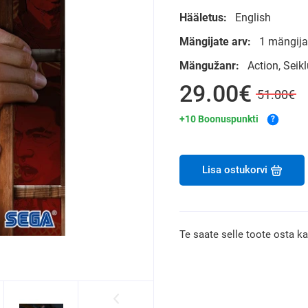
Hääletus:
English
Mängijate arv:
1 mängija
Mängužanr:
Action, Sei
29.00€
51.00€
+10 Boonuspunkti
?
Lisa ostukorvi
Te saate selle toote osta k