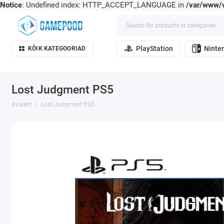
Notice
: Undefined index: HTTP_ACCEPT_LANGUAGE in
/var/www/v
PlayStation
Ninte
KÕIK KATEGOORIAD
Lost Judgment PS5
Avaleht
Lost Judgment PS5