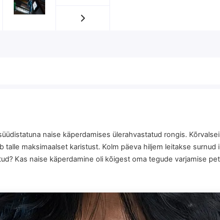
 süüdistatuna naise käperdamises ülerahvastatud rongis. Kõrvals
talle maksimaalset karistust. Kolm päeva hiljem leitakse surnud
statud? Kas naise käperdamine oli kõigest oma tegude varjamise pe