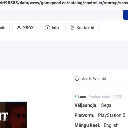
irt98583/data/www/gamepood.ee/catalog/controller/startup/sess
ndo
XBOX
Info
Kontaktid
Add to Wishlist
Laos
Product code: 10755
Väljaandja:
Sega
Platvorm:
PlayStation 5
Mängu keel:
English