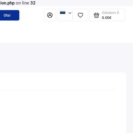
ion.php
on line
32
Ostukorv
0
Otsi
0.00€