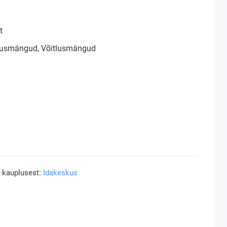
t
klusmängud, Võitlusmängud
a kauplusest:
Idakeskus