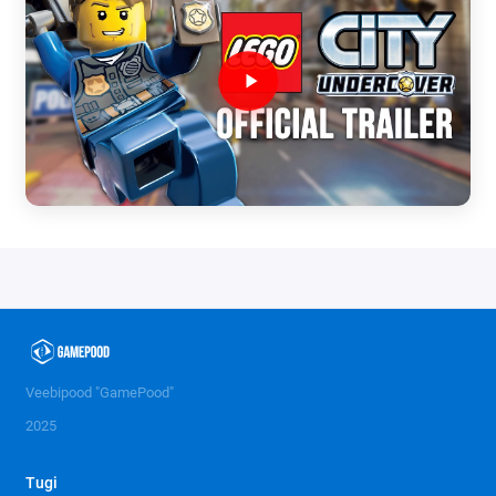
Veebipood "GamePood"
2025
Tugi