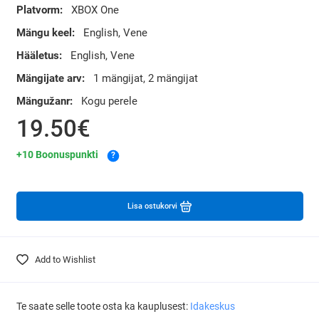
Platvorm:
XBOX One
Mängu keel:
English, Vene
Hääletus:
English, Vene
Mängijate arv:
1 mängijat, 2 mängijat
Mängužanr:
Kogu perele
19.50€
+10 Boonuspunkti
?
Lisa ostukorvi
Add to Wishlist
Te saate selle toote osta ka kauplusest:
Idakeskus