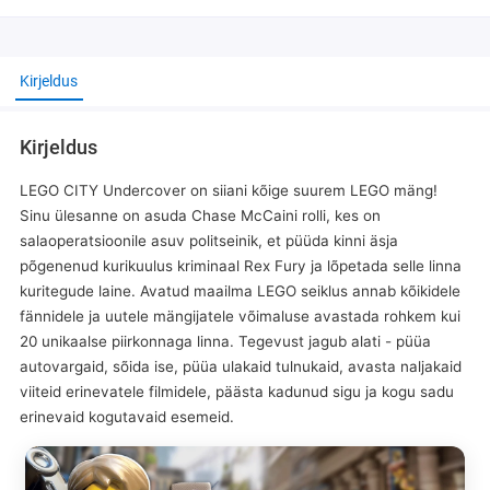
Kirjeldus
Kirjeldus
LEGO CITY Undercover on siiani kõige suurem LEGO mäng!
Sinu ülesanne on asuda Chase McCaini rolli, kes on
salaoperatsioonile asuv politseinik, et püüda kinni äsja
põgenenud kurikuulus kriminaal Rex Fury ja lõpetada selle linna
kuritegude laine. Avatud maailma LEGO seiklus annab kõikidele
fännidele ja uutele mängijatele võimaluse avastada rohkem kui
20 unikaalse piirkonnaga linna. Tegevust jagub alati - püüa
autovargaid, sõida ise, püüa ulakaid tulnukaid, avasta naljakaid
viiteid erinevatele filmidele, päästa kadunud sigu ja kogu sadu
erinevaid kogutavaid esemeid.