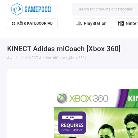
PlayStation
Ninte
KÕIK KATEGOORIAD
KINECT Adidas miCoach [Xbox 360]
Avaleht
KINECT Adidas miCoach [Xbox 360]