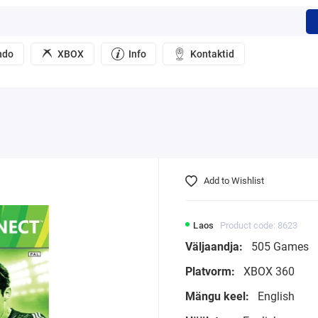
ndo
XBOX
Info
Kontaktid
Add to Wishlist
Laos
Product code: 8623
Väljaandja:
505 Games
Platvorm:
XBOX 360
Mängu keel:
English