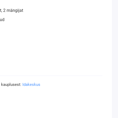
, 2 mängijat
ud
a kauplusest:
Idakeskus