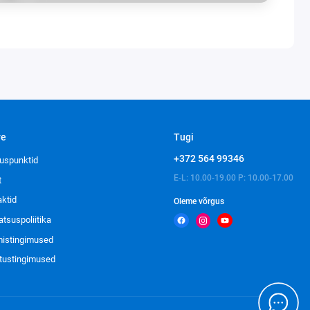
ve
Tugi
+372 564 99346
uspunktid
E-L: 10.00-19.00 P: 10.00-17.00
t
aktid
Oleme võrgus
atsuspoliitika
imistingimused
tustingimused