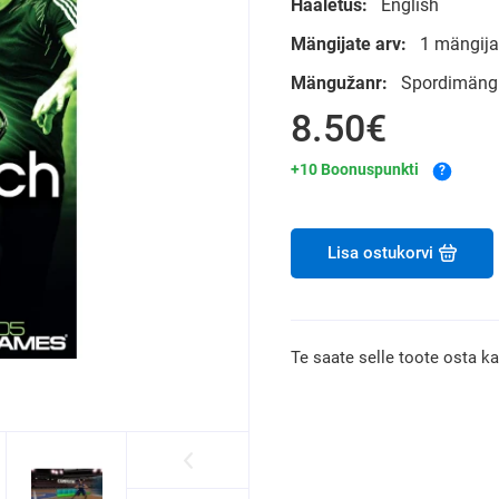
Hääletus:
English
Mängijate arv:
1 mängijat
Mängužanr:
Spordimäng
8.50€
+10 Boonuspunkti
?
Lisa ostukorvi
Te saate selle toote osta k