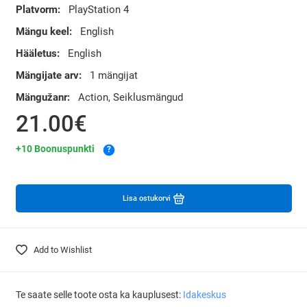
Platvorm:
PlayStation 4
Mängu keel:
English
Hääletus:
English
Mängijate arv:
1 mängijat
Mängužanr:
Action, Seiklusmängud
21.00€
+10 Boonuspunkti
?
Lisa ostukorvi
Add to Wishlist
Te saate selle toote osta ka kauplusest:
Idakeskus