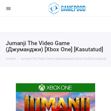
Notice
: Undefined index: HTTP_ACCEPT_LANGUAGE in
/var/www/virt98583/data/www/gamepood.ee/catalog/controller/start
on line
32
Jumanji The Video Game
(Джуманджи) [Xbox One] [Kasutatud]
Avaleht
Jumanji The Video Game (Джуманджи) [Xbox One] [Kasutatud]