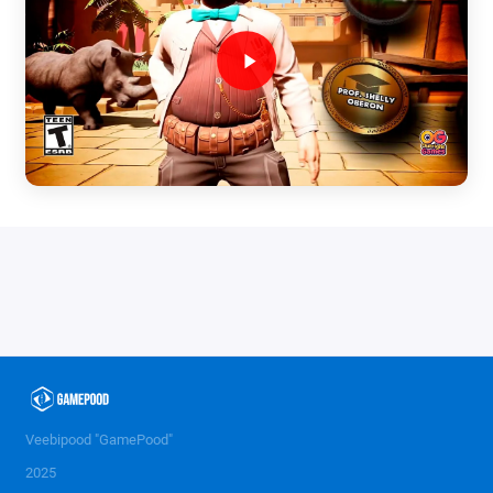
Veebipood "GamePood"
2025