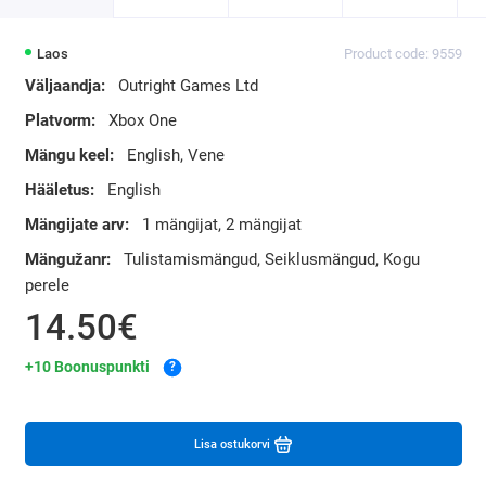
Laos
Product code: 9559
Väljaandja:
Outright Games Ltd
Platvorm:
Xbox One
Mängu keel:
English, Vene
Hääletus:
English
Mängijate arv:
1 mängijat, 2 mängijat
Mängužanr:
Tulistamismängud, Seiklusmängud, Kogu
perele
14.50€
+10 Boonuspunkti
?
Lisa ostukorvi