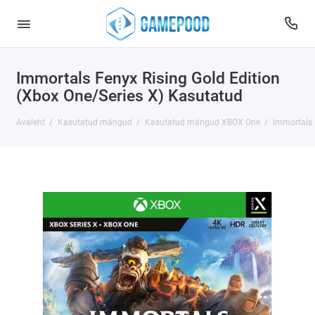
Immortals Fenyx Rising Gold Edition
(Xbox One/Series X) Kasutatud
Avaleht
Kasutatud mängud
Kasutatud mängud XBOX One
Immortals 