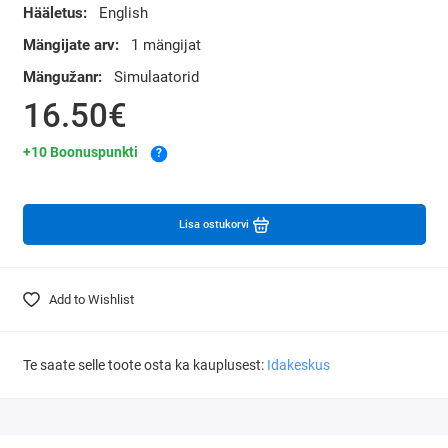
Hääletus:
English
Mängijate arv:
1 mängijat
Mängužanr:
Simulaatorid
16.50€
+10 Boonuspunkti
?
Lisa ostukorvi
Add to Wishlist
Te saate selle toote osta ka kauplusest:
Idakeskus