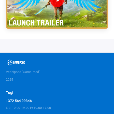
Veebipood "GamePood"
2025
Tugi
+372 564 99346
E-L: 10.00-19.00 P: 10.00-17.00