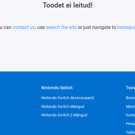
Toodet ei leitud!
u can
contact us
, use
search the site
or just navigate to
homepa
Nintendo Switch
Tea
Nintendo Switch Aksessuaarid
Boon
Nintendo Switch Mängud
Meis
Nintendo Switch 2 Mängud
Kont
Priva
Tell