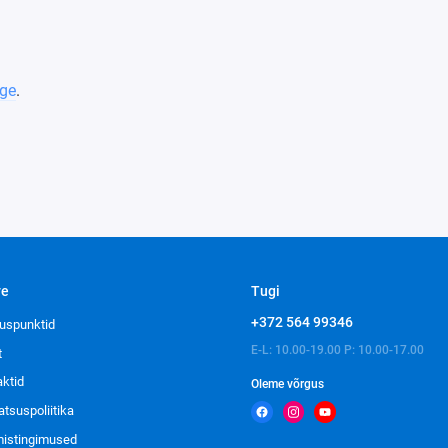
ge
.
ve
Tugi
+372 564 99346
uspunktid
E-L: 10.00-19.00 P: 10.00-17.00
t
aktid
Oleme võrgus
atsuspoliitika
imistingimused