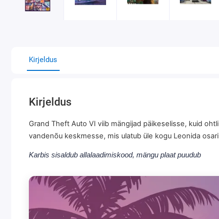
Kirjeldus
Kirjeldus
Grand Theft Auto VI viib mängijad päikeselisse, kuid ohtl
vandenõu keskmesse, mis ulatub üle kogu Leonida osarii
Karbis sisaldub allalaadimiskood, mängu plaat puudub