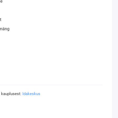
ne
t
imäng
a kauplusest:
Idakeskus