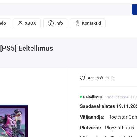
ndo
XBOX
Info
Kontaktid
[PS5] Eeltellimus
Add to Wishlist
Eeltellimus
Product code: 11
Saadaval alates 19.11.20
Väljaandja:
Rockstar Ga
Platvorm:
PlayStation 5