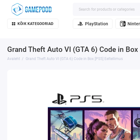
PlayStation
Ninte
KÕIK KATEGOORIAD
Grand Theft Auto VI (GTA 6) Code in Box 
Avaleht
Grand Theft Auto VI (GTA 6) Code in Box [PS5] Eeltellimus