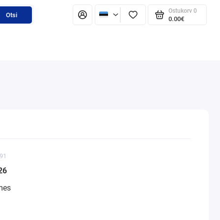
Ostukorv
0
Otsi
0.00€
891
26
mes