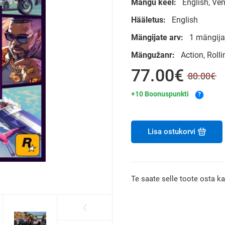
Mängu keel:
English, Ve
Hääletus:
English
Mängijate arv:
1 mängija
Mängužanr:
Action, Roll
77.00€
80.00€
+10 Boonuspunkti
?
Lisa ostukorvi
Te saate selle toote osta k