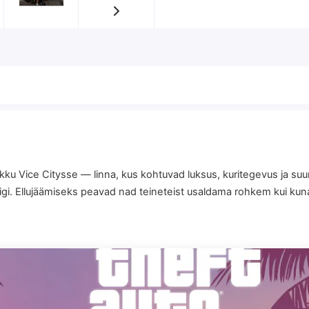
ikku Vice Citysse — linna, kus kohtuvad luksus, kuritegevus ja su
gi. Ellujäämiseks peavad nad teineteist usaldama rohkem kui kun