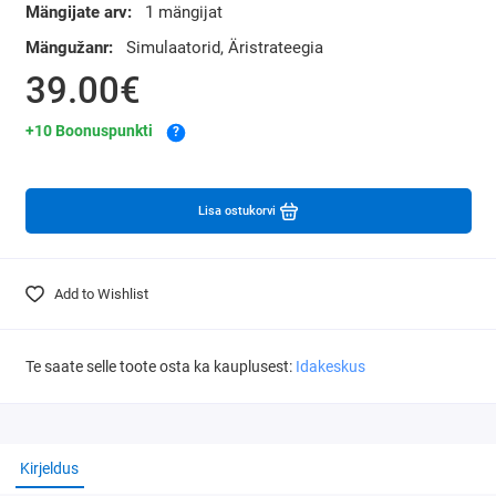
Mängijate arv:
1 mängijat
Mängužanr:
Simulaatorid, Äristrateegia
39.00€
+10 Boonuspunkti
?
Lisa ostukorvi
Add to Wishlist
Te saate selle toote osta ka kauplusest:
Idakeskus
Kirjeldus