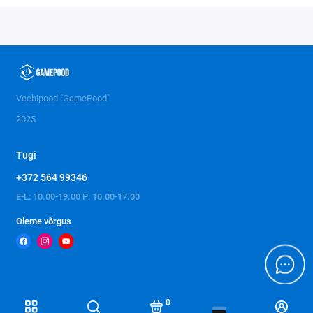
Veebipood "GamePood"
2025
Tugi
+372 564 99346
E-L: 10.00-19.00 P: 10.00-17.00
Oleme võrgus
0