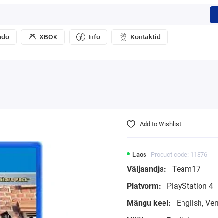
ndo
XBOX
Info
Kontaktid
Add to Wishlist
Laos
Product code: 11876
Väljaandja:
Team17
Platvorm:
PlayStation 4
Mängu keel:
English, Ve