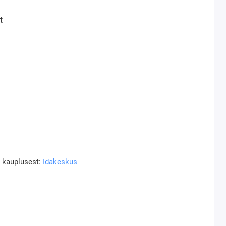
t
a kauplusest:
Idakeskus