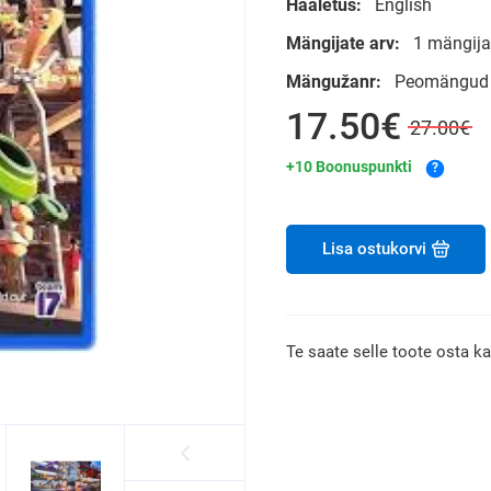
Hääletus:
English
Mängijate arv:
1 mängija
Mängužanr:
Peomängud
17.50€
27.00€
+10 Boonuspunkti
?
Lisa ostukorvi
Te saate selle toote osta k