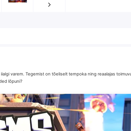
ialgi varem. Tegemist on tõeliselt tempoka ning reaalajas toimu
tled lõpuni?