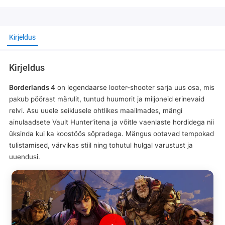
Kirjeldus
Kirjeldus
Borderlands 4
on legendaarse looter-shooter sarja uus osa, mis
pakub pöörast märulit, tuntud huumorit ja miljoneid erinevaid
relvi. Asu uuele seiklusele ohtlikes maailmades, mängi
ainulaadsete Vault Hunter’itena ja võitle vaenlaste hordidega nii
üksinda kui ka koostöös sõpradega. Mängus ootavad tempokad
tulistamised, värvikas stiil ning tohutul hulgal varustust ja
uuendusi.