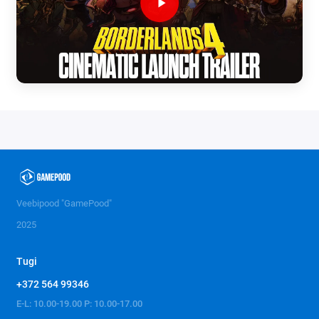
Veebipood "GamePood"
2025
Tugi
+372 564 99346
E-L: 10.00-19.00 P: 10.00-17.00