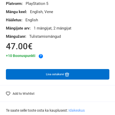
Platvorm:
PlayStation 5
Mängu keel:
English, Vene
Hääletus:
English
Mängijate arv:
1 mängijat, 2 mängijat
Mängužanr:
Tulistamismängud
47.00€
+10 Boonuspunkti
?
Lisa ostukorvi
Add to Wishlist
Te saate selle toote osta ka kauplusest:
Idakeskus