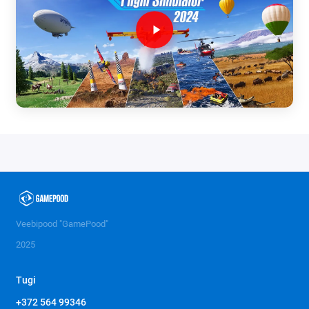
Veebipood "GamePood"
2025
Tugi
+372 564 99346