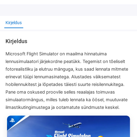
Kirjeldus
Kirjeldus
Microsoft Flight Simulator on maailma hinnatuima
lennusimulaatori järjekordne peatükk. Tegemist on tõeliselt
fotorealistliku ja elutruu mänguga, kus saad lennata mitmete
erinevat tüüpi lennumasinatega. Alustades väiksematest
hobilennukitest ja lõpetades täiesti suurte reisilennukitega.
Pane oma oskused proovile selles reaalajas toimuvas
simulaatormängus, milles tuleb lennata ka öösel, muutuvate
ilmastikutingimustega ja ootamatute sündmuste keskel.