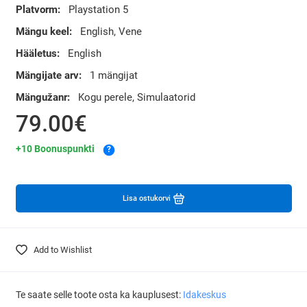
Platvorm:
Playstation 5
Mängu keel:
English, Vene
Hääletus:
English
Mängijate arv:
1 mängijat
Mängužanr:
Kogu perele, Simulaatorid
79.00€
+10 Boonuspunkti
?
Lisa ostukorvi
Add to Wishlist
Te saate selle toote osta ka kauplusest:
Idakeskus