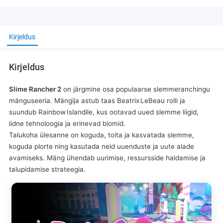
Kirjeldus
Kirjeldus
Slime Rancher 2
on järgmine osa populaarse slemmeranchingu
mänguseeria. Mängija astub taas Beatrix LeBeau rolli ja
suundub Rainbow Islandile, kus ootavad uued slemme liigid,
iidne tehnoloogia ja erinevad biomid.
Talukoha ülesanne on koguda, toita ja kasvatada slemme,
koguda plorte ning kasutada neid uuenduste ja uute alade
avamiseks. Mäng ühendab uurimise, ressursside haldamise ja
talupidamise strateegia.