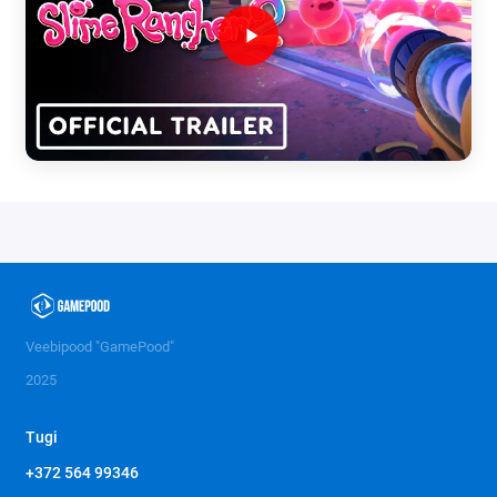
Veebipood "GamePood"
2025
Tugi
+372 564 99346