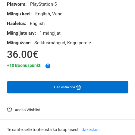
Platvorm:
PlayStation 5
Mängu keel:
English, Vene
Hääletus:
English
Mängijate arv:
1 mängijat
Mängužanr:
Seiklusmängud, Kogu perele
36.00€
+10 Boonuspunkti
?
Lisa ostukorvi
Add to Wishlist
Te saate selle toote osta ka kauplusest:
Idakeskus