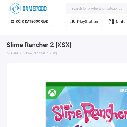
PlayStation
Ninte
KÕIK KATEGOORIAD
Slime Rancher 2 [XSX]
Avaleht
Slime Rancher 2 [XSX]