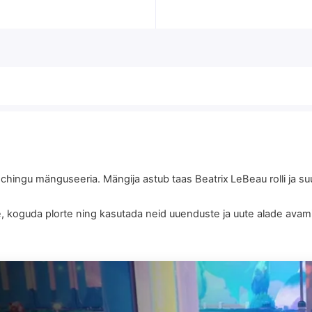
hingu mänguseeria. Mängija astub taas Beatrix LeBeau rolli ja s
, koguda plorte ning kasutada neid uuenduste ja uute alade avam