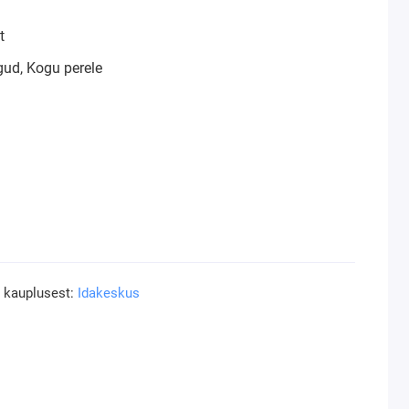
t
ud, Kogu perele
a kauplusest:
Idakeskus