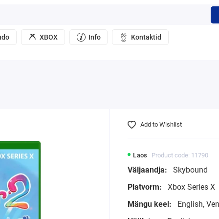
ndo
XBOX
Info
Kontaktid
Add to Wishlist
Laos
Product code: 11790
Väljaandja:
Skybound
Platvorm:
Xbox Series X
Mängu keel:
English, Ve