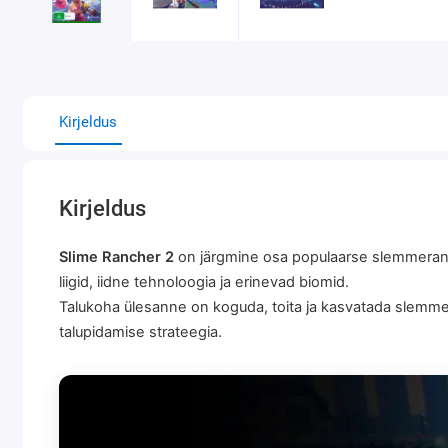
Kirjeldus
Kirjeldus
Slime Rancher 2
on järgmine osa populaarse slemmeranc
liigid, iidne tehnoloogia ja erinevad biomid.
Talukoha ülesanne on koguda, toita ja kasvatada slemme
talupidamise strateegia.