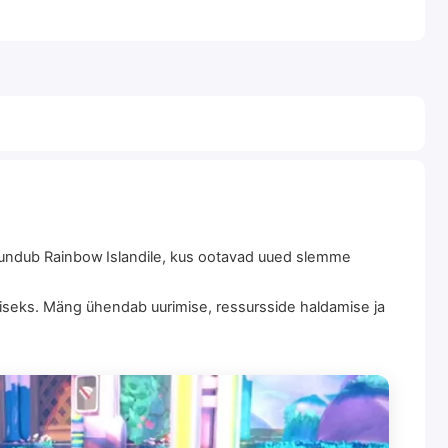
uundub Rainbow Islandile, kus ootavad uued slemme
iseks. Mäng ühendab uurimise, ressursside haldamise ja