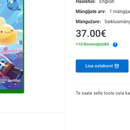
Hääletus:
English
Mängijate arv:
1 mängija
Mängužanr:
Seiklusmäng
37.00€
+10 Boonuspunkti
?
Lisa ostukorvi
Te saate selle toote osta k