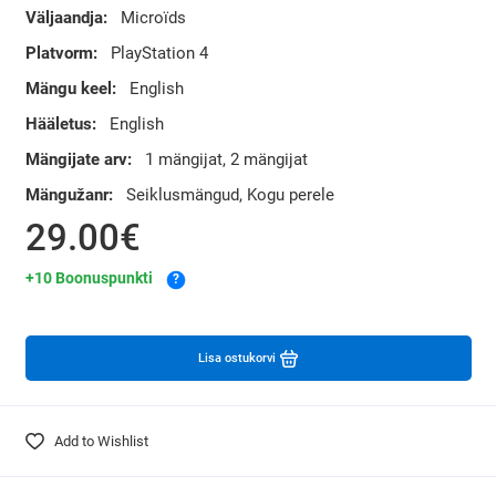
Väljaandja:
Microïds
Platvorm:
PlayStation 4
Mängu keel:
English
Hääletus:
English
Mängijate arv:
1 mängijat, 2 mängijat
Mängužanr:
Seiklusmängud, Kogu perele
29.00€
+10 Boonuspunkti
?
Lisa ostukorvi
Add to Wishlist