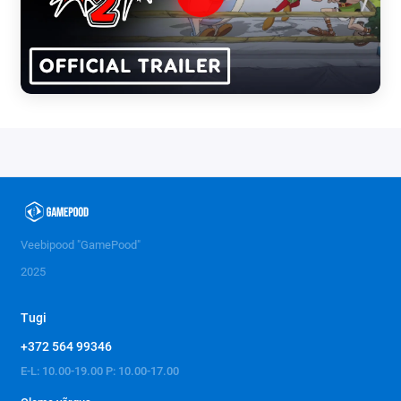
Veebipood "GamePood"
2025
Tugi
+372 564 99346
E-L: 10.00-19.00 P: 10.00-17.00