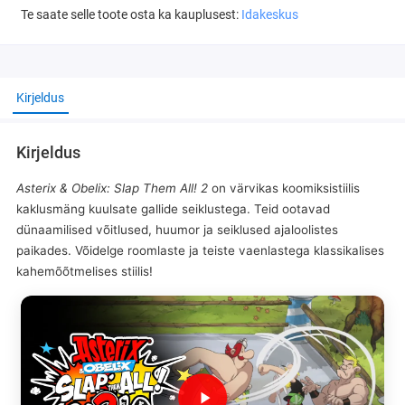
Te saate selle toote osta ka kauplusest:
Idakeskus
Kirjeldus
Kirjeldus
Asterix & Obelix: Slap Them All! 2
on värvikas koomiksistiilis
kaklusmäng kuulsate gallide seiklustega. Teid ootavad
dünaamilised võitlused, huumor ja seiklused ajaloolistes
paikades. Võidelge roomlaste ja teiste vaenlastega klassikalises
kahemõõtmelises stiilis!