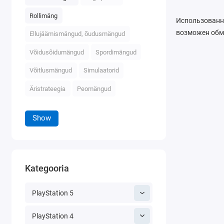
Rollimäng
Использованны
возможен обм
Ellujäämismängud, õudusmängud
Võidusõidumängud
Spordimängud
Võitlusmängud
Simulaatorid
Äristrateegia
Peomängud
Show
Kategooria
PlayStation 5
PlayStation 4