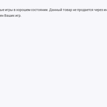
е игры в хорошем состоянии. Данный товар не продается через ин
ен Ваших игр.