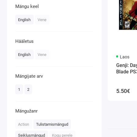
Mängu keel
English
Vene
Hääletus
English
Vene
Laos
Genji: Da
Blade PS
Mängijate arv
1
2
5.50€
Mängužanr
Action
Tulistamismängud
Seiklusmängud
Kogu perele