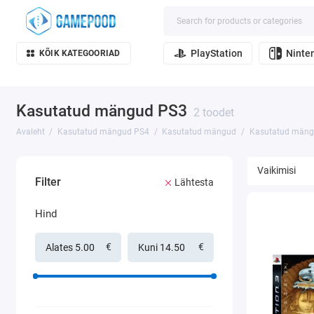
PlayStation
Ninte
KÕIK KATEGOORIAD
Kasutatud mängud PS3
2 toodet
Avaleht
Kasutatud mängud PS4
Kasutatud mängud
Kasutatud mäng
Filter
Lähtesta
Hind
€
€