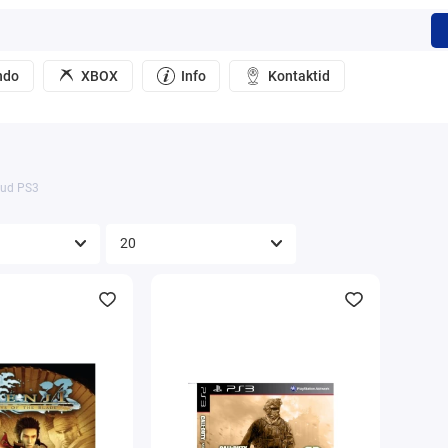
ndo
XBOX
Info
Kontaktid
ud PS3